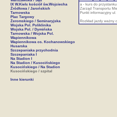
Warszawska / Sąd
IX W.Kielc kościół św.Wojciecha
a - kurs do przystan
Źródłowa / Jarońskich
Zarząd Transportu Miej
Tarnowska
Punkt informacyjny ul.
Plac Targowy
Żeromskiego / Seminaryjska
Rozkład jazdy ważny o
Wojska Pol. Poliklinika
Wojska Pol. / Dymińska
Tarnowska / Wojska Pol.
Wapiennikowa
Wapiennikowa os. Kochanowskiego
Husarska
Szczepaniaka przychodnia
Szczepaniaka I
Na Stadion I
Na Stadion / Kusocińskiego
Kusocińskiego / Na Stadion
Kusocińskiego / szpital
Inne kierunki