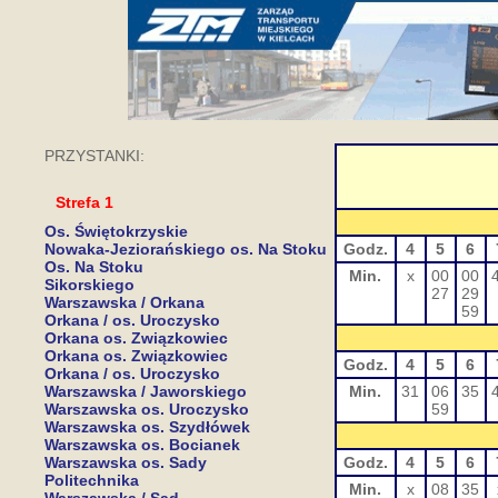
PRZYSTANKI:
Strefa 1
Os. Świętokrzyskie
Nowaka-Jeziorańskiego os. Na Stoku
Godz.
4
5
6
Os. Na Stoku
Min.
x
00
00
Sikorskiego
27
29
Warszawska / Orkana
59
Orkana / os. Uroczysko
Orkana os. Związkowiec
Orkana os. Związkowiec
Godz.
4
5
6
Orkana / os. Uroczysko
Warszawska / Jaworskiego
Min.
31
06
35
Warszawska os. Uroczysko
59
Warszawska os. Szydłówek
Warszawska os. Bocianek
Warszawska os. Sady
Godz.
4
5
6
Politechnika
Min.
x
08
35