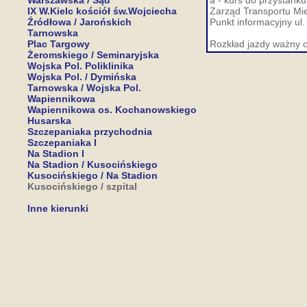
Warszawska / Sąd
a - kurs do przystan
IX W.Kielc kościół św.Wojciecha
Zarząd Transportu Miej
Źródłowa / Jarońskich
Punkt informacyjny ul.
Tarnowska
Plac Targowy
Rozkład jazdy ważny o
Żeromskiego / Seminaryjska
Wojska Pol. Poliklinika
Wojska Pol. / Dymińska
Tarnowska / Wojska Pol.
Wapiennikowa
Wapiennikowa os. Kochanowskiego
Husarska
Szczepaniaka przychodnia
Szczepaniaka I
Na Stadion I
Na Stadion / Kusocińskiego
Kusocińskiego / Na Stadion
Kusocińskiego / szpital
Inne kierunki