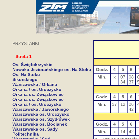
PRZYSTANKI:
Strefa 1
Os. Świętokrzyskie
Nowaka-Jeziorańskiego os. Na Stoku
Godz.
4
5
6
Os. Na Stoku
Min.
x
07
08
Sikorskiego
34
37
Warszawska / Orkana
Orkana / os. Uroczysko
Orkana os. Związkowiec
Godz.
4
5
6
Orkana os. Związkowiec
Orkana / os. Uroczysko
Min.
37
12
06
Warszawska / Jaworskiego
42
Warszawska os. Uroczysko
Warszawska os. Szydłówek
Warszawska os. Bocianek
Godz.
4
5
6
Warszawska os. Sady
Min.
x
14
42
Politechnika