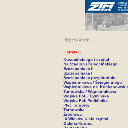
PRZYSTANKI:
Strefa 1
Kusocińskiego / szpital
Na Stadion / Kusocińskiego
Szczepaniaka II
Szczepaniaka I
Szczepaniaka przychodnia
Wapiennikowa / Ściegiennego
Wapiennikowa os. Kochanowski
Tarnowska / Wapiennikowa
Wojska Pol. / Dymińska
Wojska Pol. Poliklinika
Plac Targowy
Tarnowska
Źródłowa
IX Wieków Kielc szpital
Galeria Korona