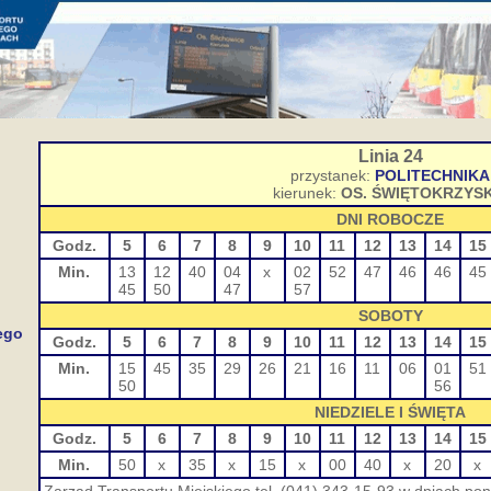
Linia 24
przystanek:
POLITECHNIKA
kierunek:
OS. ŚWIĘTOKRZYSK
DNI ROBOCZE
Godz.
5
6
7
8
9
10
11
12
13
14
15
Min.
13
12
40
04
x
02
52
47
46
46
45
45
50
47
57
SOBOTY
ego
Godz.
5
6
7
8
9
10
11
12
13
14
15
Min.
15
45
35
29
26
21
16
11
06
01
51
50
56
NIEDZIELE I ŚWIĘTA
Godz.
5
6
7
8
9
10
11
12
13
14
15
Min.
50
x
35
x
15
x
00
40
x
20
x