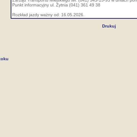
Zarząd Transportu Miejskiego tel. (041) 343-15-93 w dniach pon.
Punkt informacyjny ul. Żytnia (041) 361 49 38
Rozkład jazdy ważny od: 16.05.2026.
Drukuj
toku