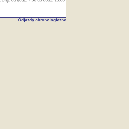
 piąt. od godz. 7:00 do godz. 15:00
Odjazdy chronologiczne