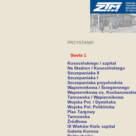
PRZYSTANKI:
Strefa 1
Kusocińskiego / szpital
Na Stadion / Kusocińskiego
Szczepaniaka II
Szczepaniaka I
Szczepaniaka przychodnia
Wapiennikowa / Ściegiennego
Wapiennikowa os. Kochanowski
Tarnowska / Wapiennikowa
Wojska Pol. / Dymińska
Wojska Pol. Poliklinika
Plac Targowy
Tarnowska
Źródłowa
IX Wieków Kielc szpital
Galeria Korona