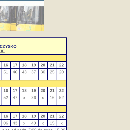
OCZYSKO
IE
16
17
18
19
20
21
22
51
46
43
37
30
25
20
16
17
18
19
20
21
22
52
47
x
36
x
16
52
16
17
18
19
20
21
22
06
43
x
40
x
15
x