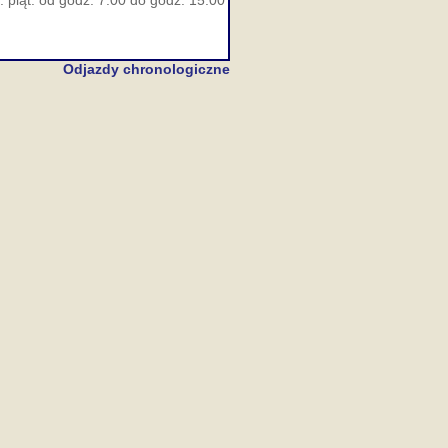
 piąt. od godz. 7:00 do godz. 15:00
Odjazdy chronologiczne