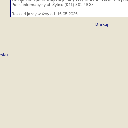
Zarząd Transportu Miejskiego tel. (041) 343-15-93 w dniach pon.
Punkt informacyjny ul. Żytnia (041) 361 49 38
Rozkład jazdy ważny od: 16.05.2026.
Drukuj
toku