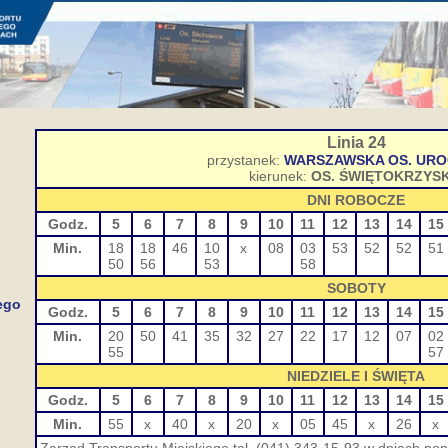
Linia 24
przystanek:
WARSZAWSKA OS. UR
kierunek:
OS. ŚWIĘTOKRZYSK
DNI ROBOCZE
Godz.
5
6
7
8
9
10
11
12
13
14
15
Min.
18
18
46
10
x
08
03
53
52
52
51
50
56
53
58
SOBOTY
ego
Godz.
5
6
7
8
9
10
11
12
13
14
15
Min.
20
50
41
35
32
27
22
17
12
07
02
55
57
NIEDZIELE I ŚWIĘTA
Godz.
5
6
7
8
9
10
11
12
13
14
15
Min.
55
x
40
x
20
x
05
45
x
26
x