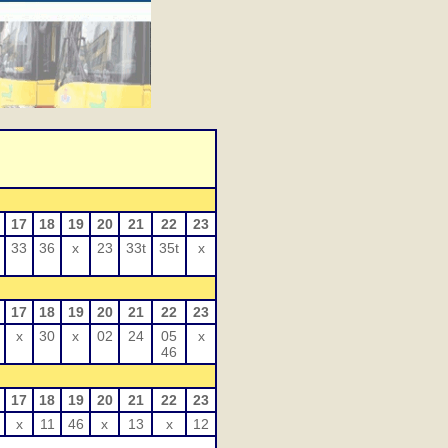
17
18
19
20
21
22
23
33
36
x
23
33t
35t
x
17
18
19
20
21
22
23
x
30
x
02
24
05
x
46
17
18
19
20
21
22
23
x
11
46
x
13
x
12