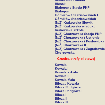
Krakowska / Mokra
Biesak
Białogon / Stacja PKP
Białogon
Górników Staszicowskich I
Górników Staszicowskich
(N/Ż) Krakowska Słowik
(N/Ż) Krakowska wiadukt
Krakowska szkoła
(N/Ż) Chorzowska Stacja PKP
(N/Ż) Chorzowska / Ustronie
(N/Ż) Chorzowska / Posłowicka
(N/Ż) Chorzowska II
(N/Ż) Chorzowska / Zagrabowi
Chorzowska
Granica strefy biletowej
Kowala
Kowala I
Kowala szkoła
Kowala II
Kowala Mała
Bilcza / Kowala
Bilcza Podgórze
Bilcza Podgórze I
Bilcza I
Bilcza II
Bilcza III