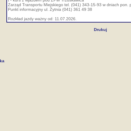
t - kurs z wjazdem pod ZPW Trzuskawica
Zarząd Transportu Miejskiego tel. (041) 343-15-93 w dniach pon. p
Punkt informacyjny ul. Żytnia (041) 361 49 38
Rozkład jazdy ważny od: 11.07.2026.
Drukuj
cka