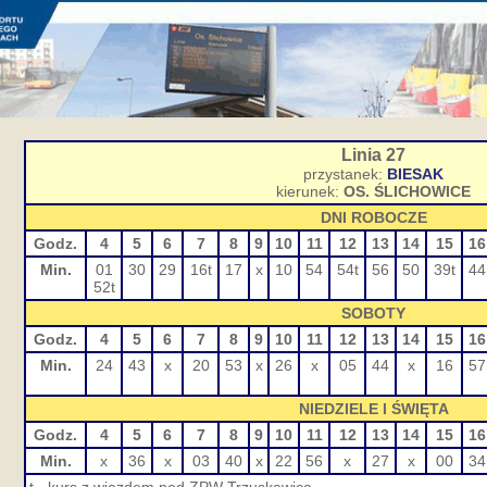
Linia 27
przystanek:
BIESAK
kierunek:
OS. ŚLICHOWICE
DNI ROBOCZE
Godz.
4
5
6
7
8
9
10
11
12
13
14
15
16
Min.
01
30
29
16t
17
x
10
54
54t
56
50
39t
44
52t
SOBOTY
Godz.
4
5
6
7
8
9
10
11
12
13
14
15
16
Min.
24
43
x
20
53
x
26
x
05
44
x
16
57
NIEDZIELE I ŚWIĘTA
Godz.
4
5
6
7
8
9
10
11
12
13
14
15
16
Min.
x
36
x
03
40
x
22
56
x
27
x
00
34