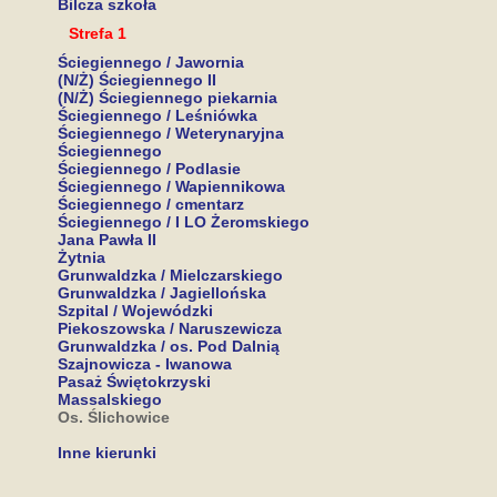
Bilcza szkoła
Strefa 1
Ściegiennego / Jawornia
(N/Ż) Ściegiennego II
(N/Ż) Ściegiennego piekarnia
Ściegiennego / Leśniówka
Ściegiennego / Weterynaryjna
Ściegiennego
Ściegiennego / Podlasie
Ściegiennego / Wapiennikowa
Ściegiennego / cmentarz
Ściegiennego / I LO Żeromskiego
Jana Pawła II
Żytnia
Grunwaldzka / Mielczarskiego
Grunwaldzka / Jagiellońska
Szpital / Wojewódzki
Piekoszowska / Naruszewicza
Grunwaldzka / os. Pod Dalnią
Szajnowicza - Iwanowa
Pasaż Świętokrzyski
Massalskiego
Os. Ślichowice
Inne kierunki