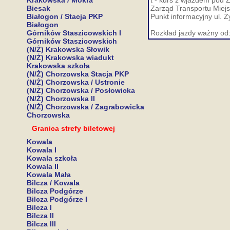
Krakowska / Mokra
t - kurs z wjazdem pod
Biesak
Zarząd Transportu Miejs
Białogon / Stacja PKP
Punkt informacyjny ul. Ż
Białogon
Górników Staszicowskich I
Rozkład jazdy ważny od:
Górników Staszicowskich
(N/Ż) Krakowska Słowik
(N/Ż) Krakowska wiadukt
Krakowska szkoła
(N/Ż) Chorzowska Stacja PKP
(N/Ż) Chorzowska / Ustronie
(N/Ż) Chorzowska / Posłowicka
(N/Ż) Chorzowska II
(N/Ż) Chorzowska / Zagrabowicka
Chorzowska
Granica strefy biletowej
Kowala
Kowala I
Kowala szkoła
Kowala II
Kowala Mała
Bilcza / Kowala
Bilcza Podgórze
Bilcza Podgórze I
Bilcza I
Bilcza II
Bilcza III