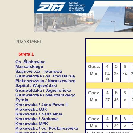
PRZYSTANKI:
Strefa 1
Os. Ślichowice
Massalskiego
Godz.
4
5
6
Szajnowicza - Iwanowa
Min.
04
35
34
2
Grunwaldzka / os. Pod Dalnią
55t
Piekoszowska / Naruszewicza
Szpital / Wojewódzki
Grunwaldzka / Jagiellońska
Godz.
4
5
6
Grunwaldzka / Mielczarskiego
Żytnia
Min.
27
46
x
Krakowska / Jana Pawła II
Krakowska UJK
Krakowska / Kadzielnia
Krakowska / Stokowa
Godz.
4
5
6
Krakowska MPK
Min.
x
39
x
Krakowska / os. Podkarczówka