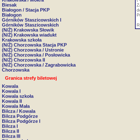
Krakowska / Mokra
t
Biesak
Z
Białogon / Stacja PKP
d
Białogon
P
Górników Staszicowskich I
Górników Staszicowskich
R
(N/Ż) Krakowska Słowik
(N/Ż) Krakowska wiadukt
Krakowska szkoła
(N/Ż) Chorzowska Stacja PKP
(N/Ż) Chorzowska / Ustronie
(N/Ż) Chorzowska / Posłowicka
(N/Ż) Chorzowska II
(N/Ż) Chorzowska / Zagrabowicka
Chorzowska
Granica strefy biletowej
Kowala
Kowala I
Kowala szkoła
Kowala II
Kowala Mała
Bilcza / Kowala
Bilcza Podgórze
Bilcza Podgórze I
Bilcza I
Bilcza II
Bilcza III