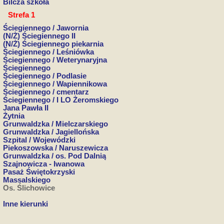
Bilcza szkoła
Strefa 1
Ściegiennego / Jawornia
(N/Ż) Ściegiennego II
(N/Ż) Ściegiennego piekarnia
Ściegiennego / Leśniówka
Ściegiennego / Weterynaryjna
Ściegiennego
Ściegiennego / Podlasie
Ściegiennego / Wapiennikowa
Ściegiennego / cmentarz
Ściegiennego / I LO Żeromskiego
Jana Pawła II
Żytnia
Grunwaldzka / Mielczarskiego
Grunwaldzka / Jagiellońska
Szpital / Wojewódzki
Piekoszowska / Naruszewicza
Grunwaldzka / os. Pod Dalnią
Szajnowicza - Iwanowa
Pasaż Świętokrzyski
Massalskiego
Os. Ślichowice
Inne kierunki