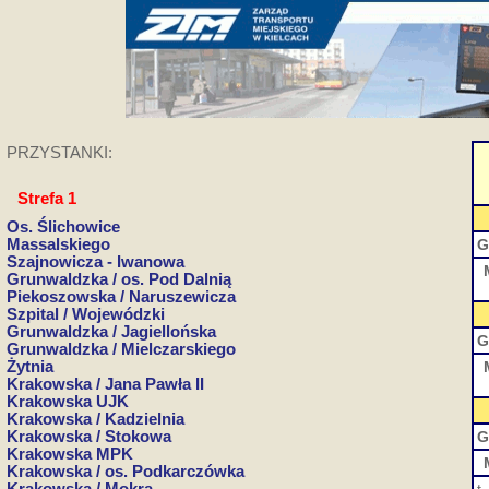
PRZYSTANKI:
Strefa 1
Os. Ślichowice
Massalskiego
G
Szajnowicza - Iwanowa
Grunwaldzka / os. Pod Dalnią
Piekoszowska / Naruszewicza
Szpital / Wojewódzki
Grunwaldzka / Jagiellońska
G
Grunwaldzka / Mielczarskiego
Żytnia
Krakowska / Jana Pawła II
Krakowska UJK
Krakowska / Kadzielnia
Krakowska / Stokowa
G
Krakowska MPK
Krakowska / os. Podkarczówka