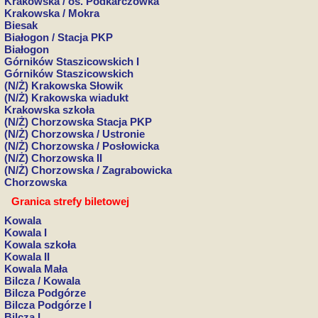
Krakowska / os. Podkarczówka
Krakowska / Mokra
Biesak
Białogon / Stacja PKP
Białogon
Górników Staszicowskich I
Górników Staszicowskich
(N/Ż) Krakowska Słowik
(N/Ż) Krakowska wiadukt
Krakowska szkoła
(N/Ż) Chorzowska Stacja PKP
(N/Ż) Chorzowska / Ustronie
(N/Ż) Chorzowska / Posłowicka
(N/Ż) Chorzowska II
(N/Ż) Chorzowska / Zagrabowicka
Chorzowska
Granica strefy biletowej
Kowala
Kowala I
Kowala szkoła
Kowala II
Kowala Mała
Bilcza / Kowala
Bilcza Podgórze
Bilcza Podgórze I
Bilcza I