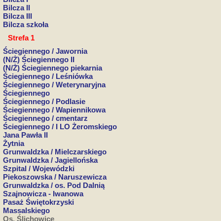
Bilcza II
Bilcza III
Bilcza szkoła
Strefa 1
Ściegiennego / Jawornia
(N/Ż) Ściegiennego II
(N/Ż) Ściegiennego piekarnia
Ściegiennego / Leśniówka
Ściegiennego / Weterynaryjna
Ściegiennego
Ściegiennego / Podlasie
Ściegiennego / Wapiennikowa
Ściegiennego / cmentarz
Ściegiennego / I LO Żeromskiego
Jana Pawła II
Żytnia
Grunwaldzka / Mielczarskiego
Grunwaldzka / Jagiellońska
Szpital / Wojewódzki
Piekoszowska / Naruszewicza
Grunwaldzka / os. Pod Dalnią
Szajnowicza - Iwanowa
Pasaż Świętokrzyski
Massalskiego
Os. Ślichowice