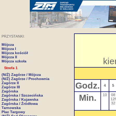
PRZYSTANKI:
Mójcza
Mójcza I
Mójcza kościół
Mójcza II
kie
Mójcza szkoła
Strefa 1
(N/Ż) Zagórze / Mójcza
(N/Ż) Zagórze / Prochownia
Godz.
Zagórze II
4
5
Zagórze III
Zagórska
Min.
10
08
Zagórska / Szczecińska
12f
Zagórska / Kujawska
32
Zagórska / Źródłowa
Tarnowska
Plac Targowy