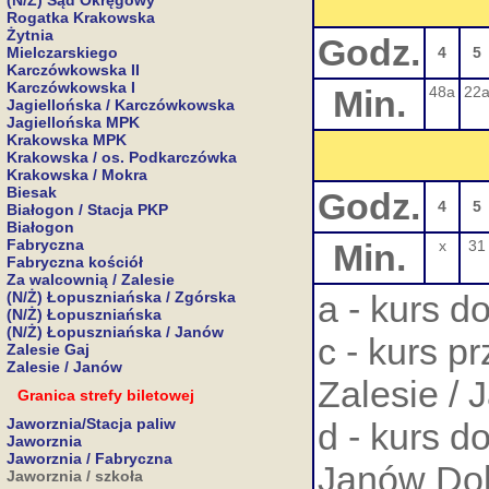
(N/Ż) Sąd Okręgowy
Rogatka Krakowska
Żytnia
Godz.
Mielczarskiego
4
5
Karczówkowska II
Karczówkowska I
Min.
48a
22
Jagiellońska / Karczówkowska
Jagiellońska MPK
Krakowska MPK
Krakowska / os. Podkarczówka
Krakowska / Mokra
Biesak
Godz.
4
5
Białogon / Stacja PKP
Białogon
Fabryczna
Min.
x
31
Fabryczna kościół
Za walcownią / Zalesie
(N/Ż) Łopuszniańska / Zgórska
a - kurs d
(N/Ż) Łopuszniańska
(N/Ż) Łopuszniańska / Janów
c - kurs p
Zalesie Gaj
Zalesie / Janów
Zalesie /
Granica strefy biletowej
Jaworznia/Stacja paliw
d - kurs d
Jaworznia
Jaworznia / Fabryczna
Janów Do
Jaworznia / szkoła