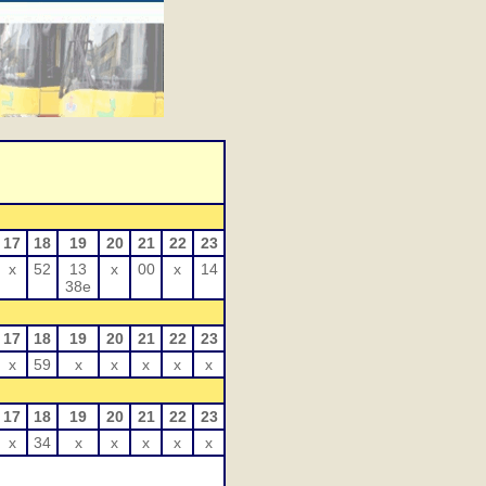
17
18
19
20
21
22
23
x
52
13
x
00
x
14
38e
17
18
19
20
21
22
23
x
59
x
x
x
x
x
17
18
19
20
21
22
23
x
34
x
x
x
x
x