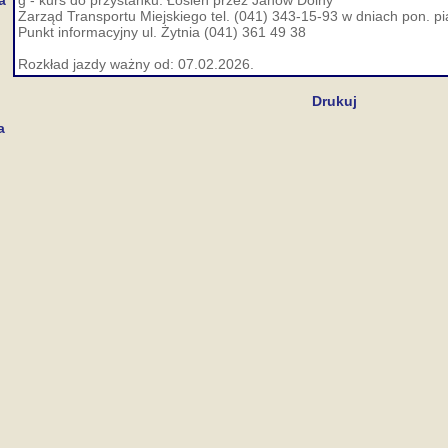
a
g - kurs do przystanku: Łosień przez Janów Dolny
Zarząd Transportu Miejskiego tel. (041) 343-15-93 w dniach pon. pi
Punkt informacyjny ul. Żytnia (041) 361 49 38
Rozkład jazdy ważny od: 07.02.2026.
Drukuj
a