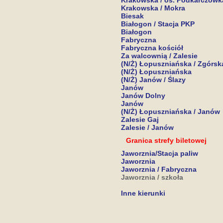
Krakowska / os. Podkarczówk
Krakowska / Mokra
Biesak
Białogon / Stacja PKP
Białogon
Fabryczna
Fabryczna kościół
Za walcownią / Zalesie
(N/Ż) Łopuszniańska / Zgórsk
(N/Ż) Łopuszniańska
(N/Ż) Janów / Ślazy
Janów
Janów Dolny
Janów
(N/Ż) Łopuszniańska / Janów
Zalesie Gaj
Zalesie / Janów
Granica strefy biletowej
Jaworznia/Stacja paliw
Jaworznia
Jaworznia / Fabryczna
Jaworznia / szkoła
Inne kierunki