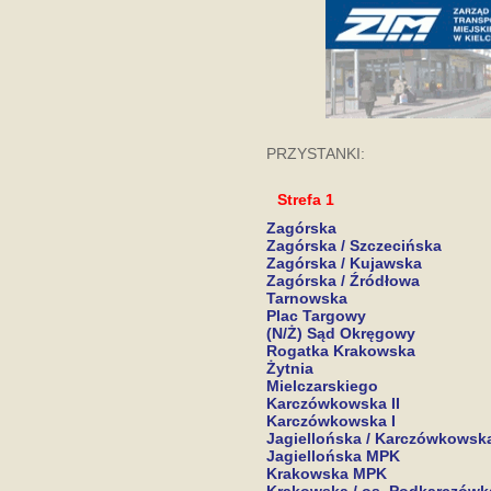
PRZYSTANKI:
Strefa 1
Zagórska
Zagórska / Szczecińska
Zagórska / Kujawska
Zagórska / Źródłowa
Tarnowska
Plac Targowy
(N/Ż) Sąd Okręgowy
Rogatka Krakowska
Żytnia
Mielczarskiego
Karczówkowska II
Karczówkowska I
Jagiellońska / Karczówkowsk
Jagiellońska MPK
Krakowska MPK