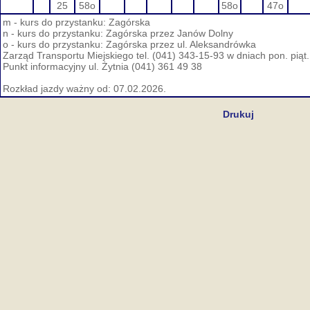
25
58o
58o
47o
m - kurs do przystanku: Zagórska
n - kurs do przystanku: Zagórska przez Janów Dolny
o - kurs do przystanku: Zagórska przez ul. Aleksandrówka
Zarząd Transportu Miejskiego tel. (041) 343-15-93 w dniach pon. piąt
Punkt informacyjny ul. Żytnia (041) 361 49 38
Rozkład jazdy ważny od: 07.02.2026.
Drukuj