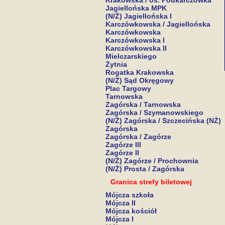
Krakowska / os. Podkarczówka
Jagiellońska MPK
(N/Ż) Jagiellońska I
Karczówkowska / Jagiellońska
Karczówkowska
Karczówkowska I
Karczówkowska II
Mielczarskiego
Żytnia
Rogatka Krakowska
(N/Ż) Sąd Okręgowy
Plac Targowy
Tarnowska
Zagórska / Tarnowska
Zagórska / Szymanowskiego
(N/Ż) Zagórska / Szczecińska (NŻ)
Zagórska
Zagórska / Zagórze
Zagórze III
Zagórze II
(N/Ż) Zagórze / Prochownia
(N/Ż) Prosta / Zagórska
Granica strefy biletowej
Mójcza szkoła
Mójcza II
Mójcza kościół
Mójcza I