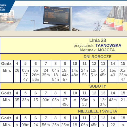
Linia 28
przystanek:
TARNOWSKA
kierunek:
MÓJCZA
DNI ROBOCZE
Godz.
4
5
6
7
8
9
10
11
12
13
14
15
Min.
26
03n
05
24
04n
15n
14o
24n
12n
14
15o
01n
27
26m
35m
18
44o
48o
56
51o
45n
43
23m
47
56n
54n
57
47
SOBOTY
Godz.
4
5
6
7
8
9
10
11
12
13
14
15
Min.
35
33n
15
00n
05o
07
x
05m
x
12n
43m
21
49o
33
37o
NIEDZIELE I ŚWIĘTA
Godz.
4
5
6
7
8
9
10
11
12
13
14
15
Min.
x
09m
24
56m
25o
25m
18
06o
45n
x
22
x