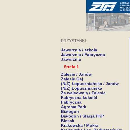
PRZYSTANKI:
Jaworznia / szkoła
Jaworznia / Fabryczna
Jaworznia
Strefa 1
Zalesie / Janów
Zalesie Gaj
(N/Ż) Łopuszniańska / Janów
(N/Ż) Łopuszniańska
Za walcownią / Zalesie
Fabryczna kościół
Fabryczna
Agroma Park
Białogon
Białogon / Stacja PKP
Biesak
Krakowska / Mokra