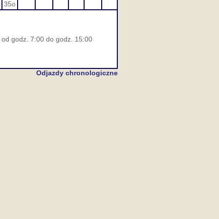
35o
. od godz. 7:00 do godz. 15:00
Odjazdy chronologiczne