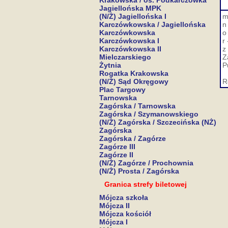
Krakowska / os. Podkarczówka
Jagiellońska MPK
(N/Ż) Jagiellońska I
m
Karczówkowska / Jagiellońska
n
Karczówkowska
o
Karczówkowska I
r
Karczówkowska II
z
Mielczarskiego
Z
Żytnia
P
Rogatka Krakowska
(N/Ż) Sąd Okręgowy
R
Plac Targowy
Tarnowska
Zagórska / Tarnowska
Zagórska / Szymanowskiego
(N/Ż) Zagórska / Szczecińska (NŻ)
Zagórska
Zagórska / Zagórze
Zagórze III
Zagórze II
(N/Ż) Zagórze / Prochownia
(N/Ż) Prosta / Zagórska
Granica strefy biletowej
Mójcza szkoła
Mójcza II
Mójcza kościół
Mójcza I