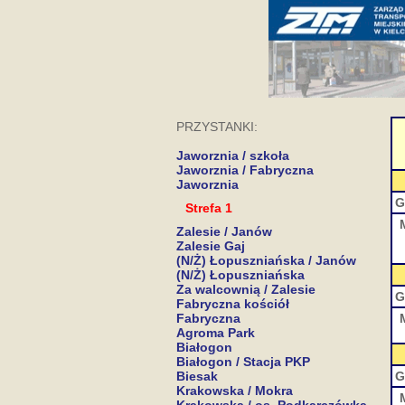
PRZYSTANKI:
Jaworznia / szkoła
Jaworznia / Fabryczna
Jaworznia
G
Strefa 1
Zalesie / Janów
Zalesie Gaj
(N/Ż) Łopuszniańska / Janów
(N/Ż) Łopuszniańska
Za walcownią / Zalesie
G
Fabryczna kościół
Fabryczna
Agroma Park
Białogon
Białogon / Stacja PKP
Biesak
G
Krakowska / Mokra