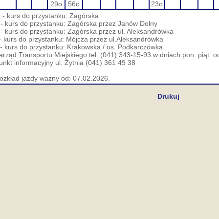
29o
56o
23o
 - kurs do przystanku: Zagórska
 - kurs do przystanku: Zagórska przez Janów Dolny
 - kurs do przystanku: Zagórska przez ul. Aleksandrówka
 - kurs do przystanku: Mójcza przez ul.Aleksandrówka
 - kurs do przystanku: Krakowska / os. Podkarczówka
arząd Transportu Miejskiego tel. (041) 343-15-93 w dniach pon. piąt. o
unkt informacyjny ul. Żytnia (041) 361 49 38
ozkład jazdy ważny od: 07.02.2026.
Drukuj