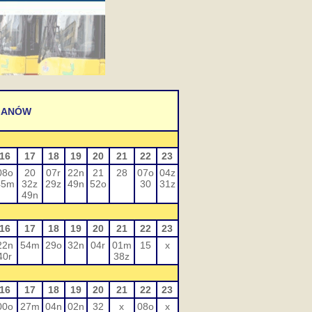
 JANÓW
16
17
18
19
20
21
22
23
08o
20
07r
22n
21
28
07o
04z
45m
32z
29z
49n
52o
30
31z
49n
16
17
18
19
20
21
22
23
22n
54m
29o
32n
04r
01m
15
x
40r
38z
16
17
18
19
20
21
22
23
00o
27m
04n
02n
32
x
08o
x