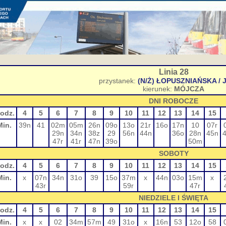
Linia 28
przystanek:
(N/Ż) ŁOPUSZNIAŃSKA /
kierunek:
MÓJCZA
DNI ROBOCZE
odz.
4
5
6
7
8
9
10
11
12
13
14
15
Min.
39n
41
02m
05m
26n
09o
13o
21r
16o
17n
10
07r
29n
34n
38z
29
56n
44n
36o
28n
45n
47r
41r
47n
39o
50m
SOBOTY
odz.
4
5
6
7
8
9
10
11
12
13
14
15
Min.
x
07n
34n
31o
39
15o
37m
x
44n
03o
15m
x
43r
59r
47r
NIEDZIELE I ŚWIĘTA
odz.
4
5
6
7
8
9
10
11
12
13
14
15
Min.
x
x
02
34m
57m
49
31o
x
16n
53
12o
58