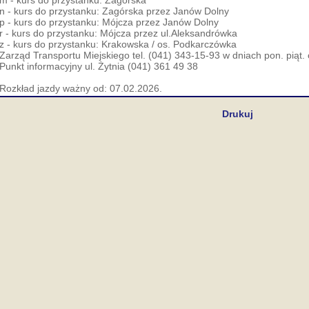
m - kurs do przystanku: Zagórska
n - kurs do przystanku: Zagórska przez Janów Dolny
p - kurs do przystanku: Mójcza przez Janów Dolny
r - kurs do przystanku: Mójcza przez ul.Aleksandrówka
z - kurs do przystanku: Krakowska / os. Podkarczówka
Zarząd Transportu Miejskiego tel. (041) 343-15-93 w dniach pon. piąt.
Punkt informacyjny ul. Żytnia (041) 361 49 38
Rozkład jazdy ważny od: 07.02.2026.
Drukuj