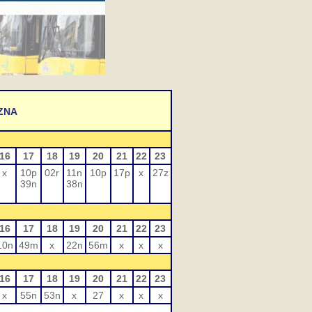
ZNA
16
17
18
19
20
21
22
23
x
10p
02r
11n
10p
17p
x
27z
39n
38n
16
17
18
19
20
21
22
23
10n
49m
x
22n
56m
x
x
x
16
17
18
19
20
21
22
23
x
55n
53n
x
27
x
x
x