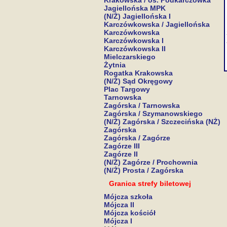
Krakowska / os. Podkarczówka
Jagiellońska MPK
(N/Ż) Jagiellońska I
Karczówkowska / Jagiellońska
Karczówkowska
Karczówkowska I
Karczówkowska II
Mielczarskiego
Żytnia
Rogatka Krakowska
(N/Ż) Sąd Okręgowy
Plac Targowy
Tarnowska
Zagórska / Tarnowska
Zagórska / Szymanowskiego
(N/Ż) Zagórska / Szczecińska (NŻ)
Zagórska
Zagórska / Zagórze
Zagórze III
Zagórze II
(N/Ż) Zagórze / Prochownia
(N/Ż) Prosta / Zagórska
Granica strefy biletowej
Mójcza szkoła
Mójcza II
Mójcza kościół
Mójcza I