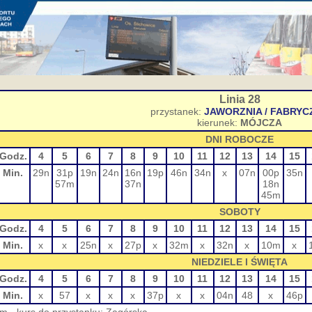
Linia 28
przystanek:
JAWORZNIA / FABRYC
kierunek:
MÓJCZA
DNI ROBOCZE
Godz.
4
5
6
7
8
9
10
11
12
13
14
15
Min.
29n
31p
19n
24n
16n
19p
46n
34n
x
07n
00p
35n
57m
37n
18n
45m
SOBOTY
Godz.
4
5
6
7
8
9
10
11
12
13
14
15
Min.
x
x
25n
x
27p
x
32m
x
32n
x
10m
x
NIEDZIELE I ŚWIĘTA
Godz.
4
5
6
7
8
9
10
11
12
13
14
15
Min.
x
57
x
x
x
37p
x
x
04n
48
x
46p