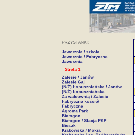
PRZYSTANKI:
Jaworznia / szkoła
Jaworznia / Fabryczna
Jaworznia
Strefa 1
Zalesie / Janów
Zalesie Gaj
(N/Ż) Łopuszniańska / Janów
(N/Ż) Łopuszniańska
Za walcownią / Zalesie
Fabryczna kościół
Fabryczna
Agroma Park
Białogon
Białogon / Stacja PKP
Biesak
Krakowska / Mokra