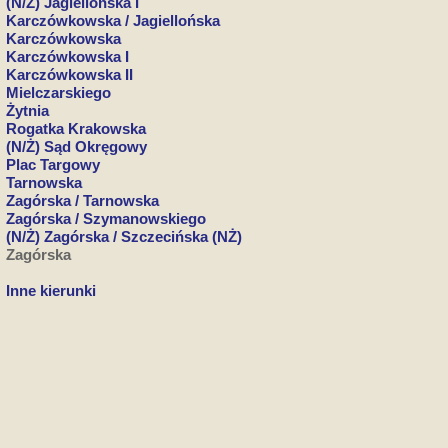
(N/Ż) Jagiellońska I
Karczówkowska / Jagiellońska
Karczówkowska
Karczówkowska I
Karczówkowska II
Mielczarskiego
Żytnia
Rogatka Krakowska
(N/Ż) Sąd Okręgowy
Plac Targowy
Tarnowska
Zagórska / Tarnowska
Zagórska / Szymanowskiego
(N/Ż) Zagórska / Szczecińska (NŻ)
Zagórska
Inne kierunki