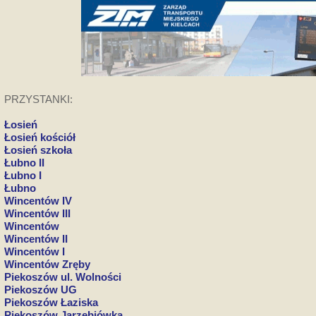
PRZYSTANKI:
Łosień
Łosień kościół
Łosień szkoła
Łubno II
Łubno I
Łubno
Wincentów IV
Wincentów III
Wincentów
Wincentów II
Wincentów I
Wincentów Zręby
Piekoszów ul. Wolności
Piekoszów UG
Piekoszów Łaziska
Piekoszów Jarzębiówka