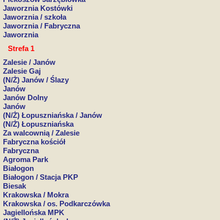
Jaworznia Kostówki
Jaworznia / szkoła
Jaworznia / Fabryczna
Jaworznia
Strefa 1
Zalesie / Janów
Zalesie Gaj
(N/Ż) Janów / Ślazy
Janów
Janów Dolny
Janów
(N/Ż) Łopuszniańska / Janów
(N/Ż) Łopuszniańska
Za walcownią / Zalesie
Fabryczna kościół
Fabryczna
Agroma Park
Białogon
Białogon / Stacja PKP
Biesak
Krakowska / Mokra
Krakowska / os. Podkarczówka
Jagiellońska MPK