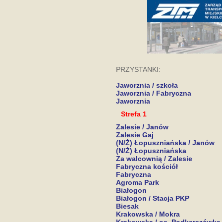
PRZYSTANKI:
Jaworznia / szkoła
Jaworznia / Fabryczna
Jaworznia
Strefa 1
Zalesie / Janów
Zalesie Gaj
(N/Ż) Łopuszniańska / Janów
(N/Ż) Łopuszniańska
Za walcownią / Zalesie
Fabryczna kościół
Fabryczna
Agroma Park
Białogon
Białogon / Stacja PKP
Biesak
Krakowska / Mokra