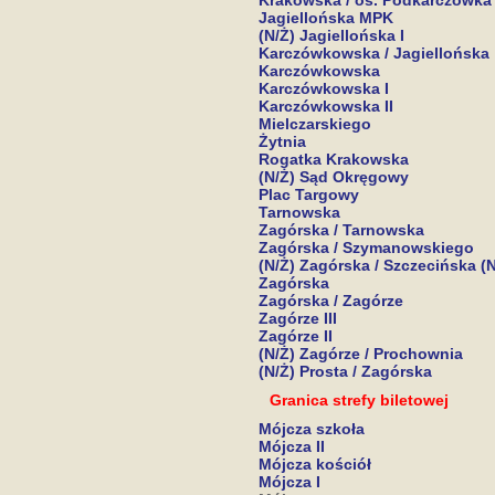
Krakowska / os. Podkarczówka
Jagiellońska MPK
(N/Ż) Jagiellońska I
Karczówkowska / Jagiellońska
Karczówkowska
Karczówkowska I
Karczówkowska II
Mielczarskiego
Żytnia
Rogatka Krakowska
(N/Ż) Sąd Okręgowy
Plac Targowy
Tarnowska
Zagórska / Tarnowska
Zagórska / Szymanowskiego
(N/Ż) Zagórska / Szczecińska (
Zagórska
Zagórska / Zagórze
Zagórze III
Zagórze II
(N/Ż) Zagórze / Prochownia
(N/Ż) Prosta / Zagórska
Granica strefy biletowej
Mójcza szkoła
Mójcza II
Mójcza kościół
Mójcza I