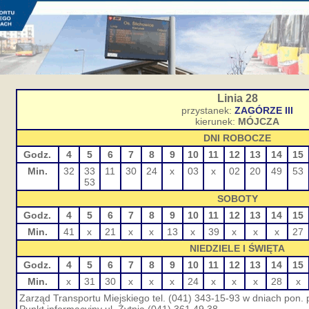
Linia 28
przystanek:
ZAGÓRZE III
kierunek:
MÓJCZA
DNI ROBOCZE
Godz.
4
5
6
7
8
9
10
11
12
13
14
15
Min.
32
33
11
30
24
x
03
x
02
20
49
53
53
SOBOTY
Godz.
4
5
6
7
8
9
10
11
12
13
14
15
Min.
41
x
21
x
x
13
x
39
x
x
x
27
NIEDZIELE I ŚWIĘTA
Godz.
4
5
6
7
8
9
10
11
12
13
14
15
Min.
x
31
30
x
x
x
24
x
x
x
28
x
Zarząd Transportu Miejskiego tel. (041) 343-15-93 w dniach pon. p