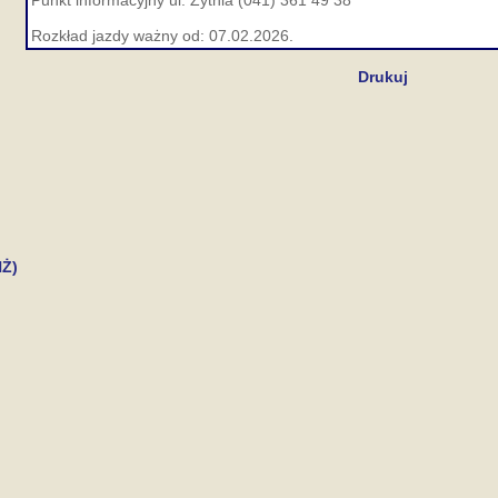
Punkt informacyjny ul. Żytnia (041) 361 49 38
Rozkład jazdy ważny od: 07.02.2026.
Drukuj
NŻ)