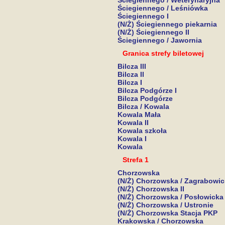
Ściegiennego / Weterynaryjna
Ściegiennego / Leśniówka
Ściegiennego I
(N/Ż) Ściegiennego piekarnia
(N/Ż) Ściegiennego II
Ściegiennego / Jawornia
Granica strefy biletowej
Bilcza III
Bilcza II
Bilcza I
Bilcza Podgórze I
Bilcza Podgórze
Bilcza / Kowala
Kowala Mała
Kowala II
Kowala szkoła
Kowala I
Kowala
Strefa 1
Chorzowska
(N/Ż) Chorzowska / Zagrabowi
(N/Ż) Chorzowska II
(N/Ż) Chorzowska / Posłowicka
(N/Ż) Chorzowska / Ustronie
(N/Ż) Chorzowska Stacja PKP
Krakowska / Chorzowska