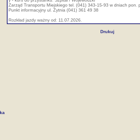
y - kurs do przystanku: Szpital / Wojewódzki
Zarząd Transportu Miejskiego tel. (041) 343-15-93 w dniach pon. p
Punkt informacyjny ul. Żytnia (041) 361 49 38
Rozkład jazdy ważny od: 11.07.2026.
Drukuj
cka