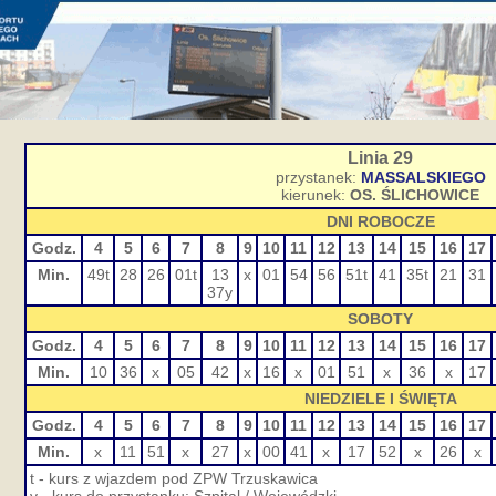
Linia 29
przystanek:
MASSALSKIEGO
kierunek:
OS. ŚLICHOWICE
DNI ROBOCZE
Godz.
4
5
6
7
8
9
10
11
12
13
14
15
16
17
Min.
49t
28
26
01t
13
x
01
54
56
51t
41
35t
21
31
37y
SOBOTY
Godz.
4
5
6
7
8
9
10
11
12
13
14
15
16
17
Min.
10
36
x
05
42
x
16
x
01
51
x
36
x
17
NIEDZIELE I ŚWIĘTA
Godz.
4
5
6
7
8
9
10
11
12
13
14
15
16
17
Min.
x
11
51
x
27
x
00
41
x
17
52
x
26
x
t - kurs z wjazdem pod ZPW Trzuskawica