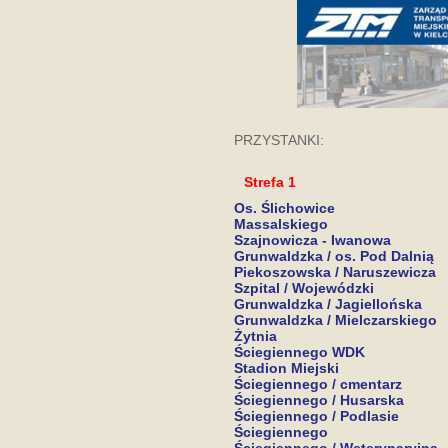
PRZYSTANKI:
Strefa 1
Os. Ślichowice
Massalskiego
Szajnowicza - Iwanowa
Grunwaldzka / os. Pod Dalnią
Piekoszowska / Naruszewicza
Szpital / Wojewódzki
Grunwaldzka / Jagiellońska
Grunwaldzka / Mielczarskiego
Żytnia
Ściegiennego WDK
Stadion Miejski
Ściegiennego / cmentarz
Ściegiennego / Husarska
Ściegiennego / Podlasie
Ściegiennego