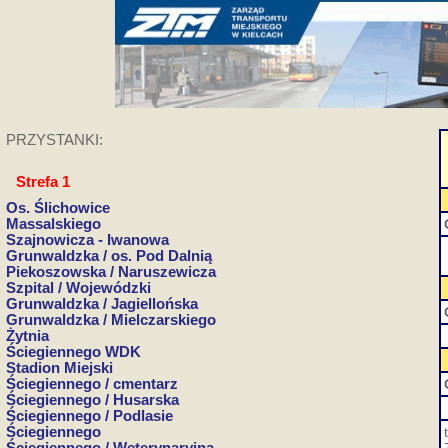
PRZYSTANKI:
Strefa 1
Os. Ślichowice
Massalskiego
Szajnowicza - Iwanowa
Grunwaldzka / os. Pod Dalnią
Piekoszowska / Naruszewicza
Szpital / Wojewódzki
Grunwaldzka / Jagiellońska
Grunwaldzka / Mielczarskiego
Żytnia
Ściegiennego WDK
Stadion Miejski
Ściegiennego / cmentarz
Ściegiennego / Husarska
Ściegiennego / Podlasie
Ściegiennego