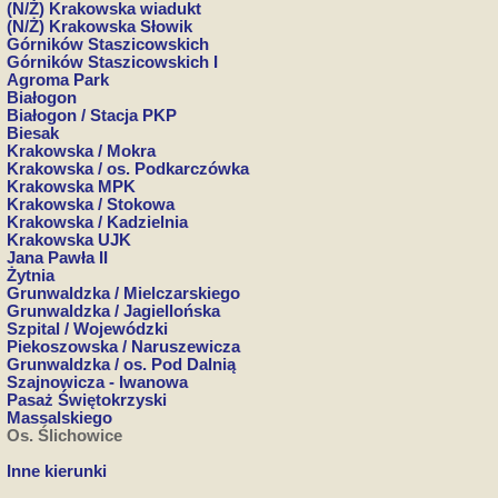
(N/Ż) Krakowska wiadukt
(N/Ż) Krakowska Słowik
Górników Staszicowskich
Górników Staszicowskich I
Agroma Park
Białogon
Białogon / Stacja PKP
Biesak
Krakowska / Mokra
Krakowska / os. Podkarczówka
Krakowska MPK
Krakowska / Stokowa
Krakowska / Kadzielnia
Krakowska UJK
Jana Pawła II
Żytnia
Grunwaldzka / Mielczarskiego
Grunwaldzka / Jagiellońska
Szpital / Wojewódzki
Piekoszowska / Naruszewicza
Grunwaldzka / os. Pod Dalnią
Szajnowicza - Iwanowa
Pasaż Świętokrzyski
Massalskiego
Os. Ślichowice
Inne kierunki