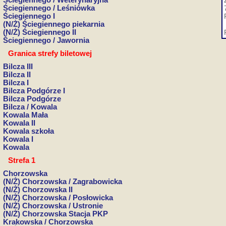
Ściegiennego / Weterynaryjna
Ściegiennego / Leśniówka
Ściegiennego I
(N/Ż) Ściegiennego piekarnia
(N/Ż) Ściegiennego II
Ściegiennego / Jawornia
Granica strefy biletowej
Bilcza III
Bilcza II
Bilcza I
Bilcza Podgórze I
Bilcza Podgórze
Bilcza / Kowala
Kowala Mała
Kowala II
Kowala szkoła
Kowala I
Kowala
Strefa 1
Chorzowska
(N/Ż) Chorzowska / Zagrabowicka
(N/Ż) Chorzowska II
(N/Ż) Chorzowska / Posłowicka
(N/Ż) Chorzowska / Ustronie
(N/Ż) Chorzowska Stacja PKP
Krakowska / Chorzowska