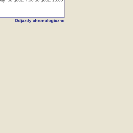
iąt. od godz. 7:00 do godz. 15:00
Odjazdy chronologiczne