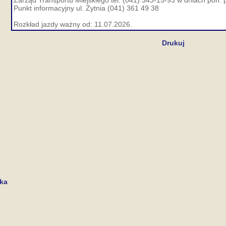
Zarząd Transportu Miejskiego tel. (041) 343-15-93 w dniach pon. p
Punkt informacyjny ul. Żytnia (041) 361 49 38
Rozkład jazdy ważny od: 11.07.2026.
Drukuj
cka