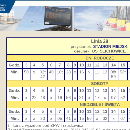
Linia 29
przystanek:
STADION MIEJSKI
kierunek:
OS. ŚLICHOWICE
DNI ROBOCZE
Godz.
3
4
5
6
7
8
9
10
11
12
13
14
15
Min.
50
x
02t
40
16t
28
x
16
x
11
13
08t
53t
42
59
SOBOTY
Godz.
3
4
5
6
7
8
9
10
11
12
13
14
15
Min.
x
22
48
x
19
56
x
31
x
17
x
07
52
NIEDZIELE I ŚWIĘTA
Godz.
3
4
5
6
7
8
9
10
11
12
13
14
15
Min.
x
x
23
x
05
41
x
15
56
x
32
x
07
t - kurs z wjazdem pod ZPW Trzuskawica