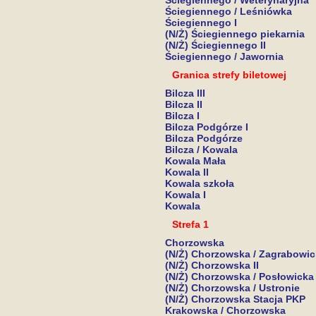
Ściegiennego / Weterynaryjna
Ściegiennego / Leśniówka
Ściegiennego I
(N/Ż) Ściegiennego piekarnia
(N/Ż) Ściegiennego II
Ściegiennego / Jawornia
Granica strefy biletowej
Bilcza III
Bilcza II
Bilcza I
Bilcza Podgórze I
Bilcza Podgórze
Bilcza / Kowala
Kowala Mała
Kowala II
Kowala szkoła
Kowala I
Kowala
Strefa 1
Chorzowska
(N/Ż) Chorzowska / Zagrabowi
(N/Ż) Chorzowska II
(N/Ż) Chorzowska / Posłowicka
(N/Ż) Chorzowska / Ustronie
(N/Ż) Chorzowska Stacja PKP
Krakowska / Chorzowska