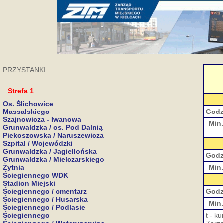
PRZYSTANKI:
Strefa 1
Os. Ślichowice
Massalskiego
Godz
Szajnowicza - Iwanowa
Min.
Grunwaldzka / os. Pod Dalnią
Piekoszowska / Naruszewicza
Szpital / Wojewódzki
Grunwaldzka / Jagiellońska
Godz
Grunwaldzka / Mielczarskiego
Żytnia
Min.
Ściegiennego WDK
Stadion Miejski
Ściegiennego / cmentarz
Godz
Ściegiennego / Husarska
Min.
Ściegiennego / Podlasie
Ściegiennego
t - k