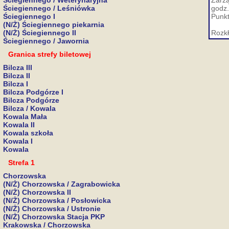
Ściegiennego / Weterynaryjna
Zarzą
Ściegiennego / Leśniówka
godz.
Ściegiennego I
Punkt
(N/Ż) Ściegiennego piekarnia
(N/Ż) Ściegiennego II
Rozkł
Ściegiennego / Jawornia
Granica strefy biletowej
Bilcza III
Bilcza II
Bilcza I
Bilcza Podgórze I
Bilcza Podgórze
Bilcza / Kowala
Kowala Mała
Kowala II
Kowala szkoła
Kowala I
Kowala
Strefa 1
Chorzowska
(N/Ż) Chorzowska / Zagrabowicka
(N/Ż) Chorzowska II
(N/Ż) Chorzowska / Posłowicka
(N/Ż) Chorzowska / Ustronie
(N/Ż) Chorzowska Stacja PKP
Krakowska / Chorzowska