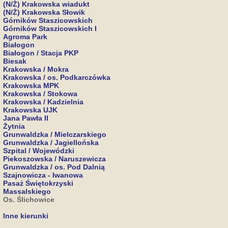
(N/Ż) Krakowska wiadukt
(N/Ż) Krakowska Słowik
Górników Staszicowskich
Górników Staszicowskich I
Agroma Park
Białogon
Białogon / Stacja PKP
Biesak
Krakowska / Mokra
Krakowska / os. Podkarczówka
Krakowska MPK
Krakowska / Stokowa
Krakowska / Kadzielnia
Krakowska UJK
Jana Pawła II
Żytnia
Grunwaldzka / Mielczarskiego
Grunwaldzka / Jagiellońska
Szpital / Wojewódzki
Piekoszowska / Naruszewicza
Grunwaldzka / os. Pod Dalnią
Szajnowicza - Iwanowa
Pasaż Świętokrzyski
Massalskiego
Os. Ślichowice
Inne kierunki