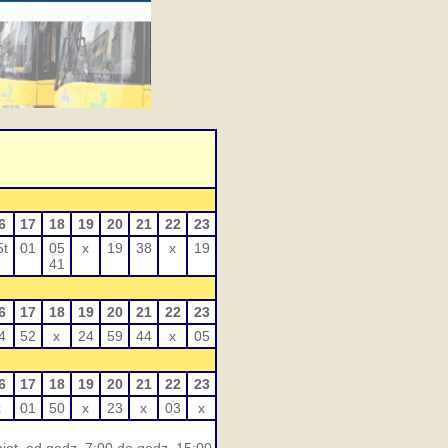
6
17
18
19
20
21
22
23
5t
01
05
x
19
38
x
19
41
6
17
18
19
20
21
22
23
4
52
x
24
59
44
x
05
6
17
18
19
20
21
22
23
x
01
50
x
23
x
03
x