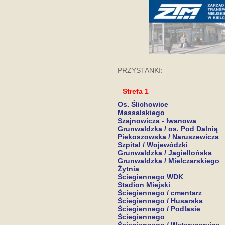
PRZYSTANKI:
Strefa 1
Os. Ślichowice
Massalskiego
Szajnowicza - Iwanowa
Grunwaldzka / os. Pod Dalnią
Piekoszowska / Naruszewicza
Szpital / Wojewódzki
Grunwaldzka / Jagiellońska
Grunwaldzka / Mielczarskiego
Żytnia
Ściegiennego WDK
Stadion Miejski
Ściegiennego / cmentarz
Ściegiennego / Husarska
Ściegiennego / Podlasie
Ściegiennego