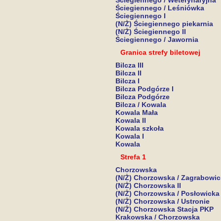
Ściegiennego / Weterynaryjna
Ściegiennego / Leśniówka
Ściegiennego I
(N/Ż) Ściegiennego piekarnia
(N/Ż) Ściegiennego II
Ściegiennego / Jawornia
Granica strefy biletowej
Bilcza III
Bilcza II
Bilcza I
Bilcza Podgórze I
Bilcza Podgórze
Bilcza / Kowala
Kowala Mała
Kowala II
Kowala szkoła
Kowala I
Kowala
Strefa 1
Chorzowska
(N/Ż) Chorzowska / Zagrabowi
(N/Ż) Chorzowska II
(N/Ż) Chorzowska / Posłowicka
(N/Ż) Chorzowska / Ustronie
(N/Ż) Chorzowska Stacja PKP
Krakowska / Chorzowska