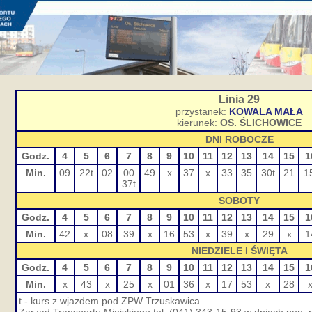
Linia 29
przystanek:
KOWALA MAŁA
kierunek:
OS. ŚLICHOWICE
DNI ROBOCZE
Godz.
4
5
6
7
8
9
10
11
12
13
14
15
1
Min.
09
22t
02
00
49
x
37
x
33
35
30t
21
1
37t
SOBOTY
Godz.
4
5
6
7
8
9
10
11
12
13
14
15
1
Min.
42
x
08
39
x
16
53
x
39
x
29
x
1
NIEDZIELE I ŚWIĘTA
Godz.
4
5
6
7
8
9
10
11
12
13
14
15
1
Min.
x
43
x
25
x
01
36
x
17
53
x
28
t - kurs z wjazdem pod ZPW Trzuskawica