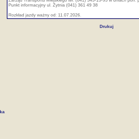
Zarząd Transportu Miejskiego tel. (041) 343-15-93 w dniach pon. p
Punkt informacyjny ul. Żytnia (041) 361 49 38
Rozkład jazdy ważny od: 11.07.2026.
Drukuj
cka