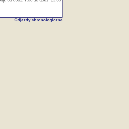
iąt. od godz. 7:00 do godz. 15:00
Odjazdy chronologiczne