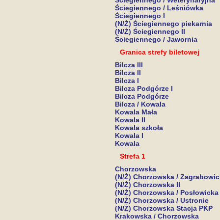
Ściegiennego / Weterynaryjna
Ściegiennego / Leśniówka
Ściegiennego I
(N/Ż) Ściegiennego piekarnia
(N/Ż) Ściegiennego II
Ściegiennego / Jawornia
Granica strefy biletowej
Bilcza III
Bilcza II
Bilcza I
Bilcza Podgórze I
Bilcza Podgórze
Bilcza / Kowala
Kowala Mała
Kowala II
Kowala szkoła
Kowala I
Kowala
Strefa 1
Chorzowska
(N/Ż) Chorzowska / Zagrabowi
(N/Ż) Chorzowska II
(N/Ż) Chorzowska / Posłowicka
(N/Ż) Chorzowska / Ustronie
(N/Ż) Chorzowska Stacja PKP
Krakowska / Chorzowska