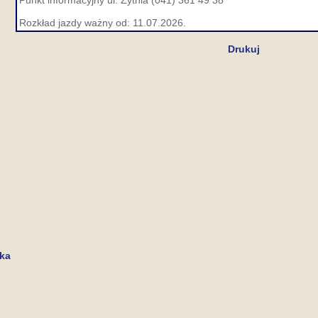
Punkt informacyjny ul. Żytnia (041) 361 49 38
Rozkład jazdy ważny od: 11.07.2026.
Drukuj
cka