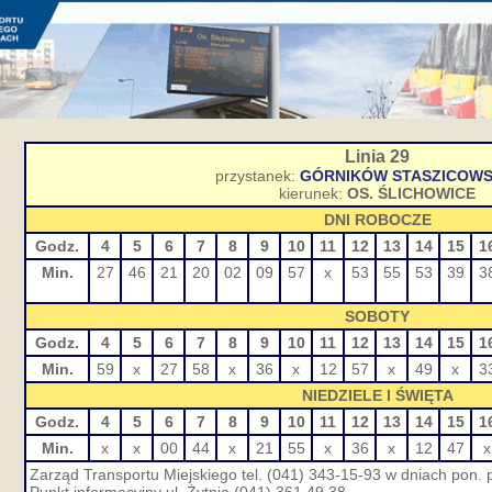
Linia 29
przystanek:
GÓRNIKÓW STASZICOWSK
kierunek:
OS. ŚLICHOWICE
DNI ROBOCZE
Godz.
4
5
6
7
8
9
10
11
12
13
14
15
1
Min.
27
46
21
20
02
09
57
x
53
55
53
39
3
SOBOTY
Godz.
4
5
6
7
8
9
10
11
12
13
14
15
1
Min.
59
x
27
58
x
36
x
12
57
x
49
x
3
NIEDZIELE I ŚWIĘTA
Godz.
4
5
6
7
8
9
10
11
12
13
14
15
1
Min.
x
x
00
44
x
21
55
x
36
x
12
47
x
Zarząd Transportu Miejskiego tel. (041) 343-15-93 w dniach pon. p