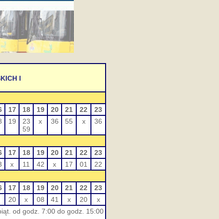
ICH I
6
17
18
19
20
21
22
23
8
19
23
x
36
55
x
36
59
6
17
18
19
20
21
22
23
3
x
11
42
x
17
01
22
6
17
18
19
20
21
22
23
20
x
08
41
x
20
x
iąt. od godz. 7:00 do godz. 15:00