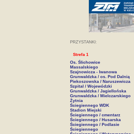
PRZYSTANKI:
Strefa 1
Os. Ślichowice
Massalskiego
Szajnowicza - Iwanowa
Grunwaldzka / os. Pod Dalnią
Piekoszowska / Naruszewicza
Szpital / Wojewódzki
Grunwaldzka / Jagiellońska
Grunwaldzka / Mielczarskiego
Żytnia
Ściegiennego WDK
Stadion Miejski
Ściegiennego / cmentarz
Ściegiennego / Husarska
Ściegiennego / Podlasie
Ściegiennego