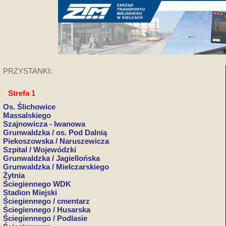
PRZYSTANKI:
Strefa 1
Os. Ślichowice
Massalskiego
Szajnowicza - Iwanowa
Grunwaldzka / os. Pod Dalnią
Piekoszowska / Naruszewicza
Szpital / Wojewódzki
Grunwaldzka / Jagiellońska
Grunwaldzka / Mielczarskiego
Żytnia
Ściegiennego WDK
Stadion Miejski
Ściegiennego / cmentarz
Ściegiennego / Husarska
Ściegiennego / Podlasie