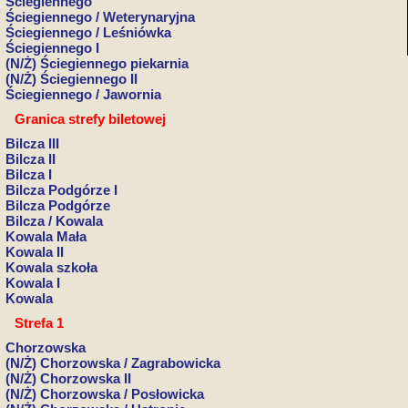
Ściegiennego
Ściegiennego / Weterynaryjna
Ściegiennego / Leśniówka
Ściegiennego I
(N/Ż) Ściegiennego piekarnia
(N/Ż) Ściegiennego II
Ściegiennego / Jawornia
Granica strefy biletowej
Bilcza III
Bilcza II
Bilcza I
Bilcza Podgórze I
Bilcza Podgórze
Bilcza / Kowala
Kowala Mała
Kowala II
Kowala szkoła
Kowala I
Kowala
Strefa 1
Chorzowska
(N/Ż) Chorzowska / Zagrabowicka
(N/Ż) Chorzowska II
(N/Ż) Chorzowska / Posłowicka