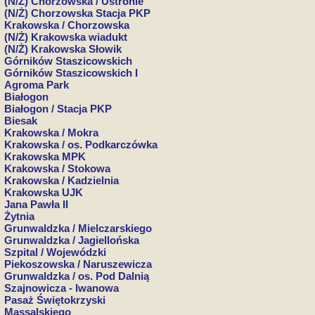
(N/Ż) Chorzowska / Ustronie
(N/Ż) Chorzowska Stacja PKP
Krakowska / Chorzowska
(N/Ż) Krakowska wiadukt
(N/Ż) Krakowska Słowik
Górników Staszicowskich
Górników Staszicowskich I
Agroma Park
Białogon
Białogon / Stacja PKP
Biesak
Krakowska / Mokra
Krakowska / os. Podkarczówka
Krakowska MPK
Krakowska / Stokowa
Krakowska / Kadzielnia
Krakowska UJK
Jana Pawła II
Żytnia
Grunwaldzka / Mielczarskiego
Grunwaldzka / Jagiellońska
Szpital / Wojewódzki
Piekoszowska / Naruszewicza
Grunwaldzka / os. Pod Dalnią
Szajnowicza - Iwanowa
Pasaż Świętokrzyski
Massalskiego