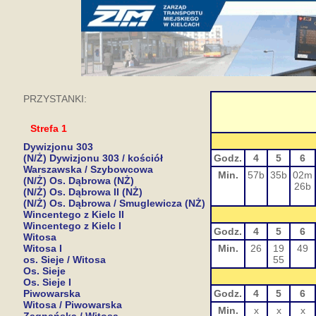
PRZYSTANKI:
Strefa 1
Dywizjonu 303
(N/Ż) Dywizjonu 303 / kościół
Godz.
4
5
6
Warszawska / Szybowcowa
Min.
57b
35b
02m
(N/Ż) Os. Dąbrowa (NŻ)
26b
(N/Ż) Os. Dąbrowa II (NŻ)
(N/Ż) Os. Dąbrowa / Smuglewicza (NŻ)
Wincentego z Kielc II
Wincentego z Kielc I
Godz.
4
5
6
Witosa
Witosa I
Min.
26
19
49
os. Sieje / Witosa
55
Os. Sieje
Os. Sieje I
Piwowarska
Godz.
4
5
6
Witosa / Piwowarska
Min.
x
x
x