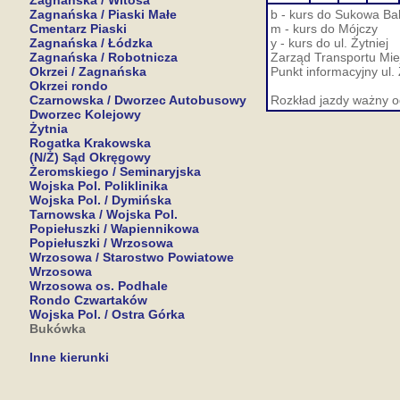
Zagnańska / Witosa
Zagnańska / Piaski Małe
b - kurs do Sukowa Ba
Cmentarz Piaski
m - kurs do Mójczy
Zagnańska / Łódzka
y - kurs do ul. Żytniej
Zagnańska / Robotnicza
Zarząd Transportu Miej
Okrzei / Zagnańska
Punkt informacyjny ul.
Okrzei rondo
Czarnowska / Dworzec Autobusowy
Rozkład jazdy ważny o
Dworzec Kolejowy
Żytnia
Rogatka Krakowska
(N/Ż) Sąd Okręgowy
Żeromskiego / Seminaryjska
Wojska Pol. Poliklinika
Wojska Pol. / Dymińska
Tarnowska / Wojska Pol.
Popiełuszki / Wapiennikowa
Popiełuszki / Wrzosowa
Wrzosowa / Starostwo Powiatowe
Wrzosowa
Wrzosowa os. Podhale
Rondo Czwartaków
Wojska Pol. / Ostra Górka
Bukówka
Inne kierunki