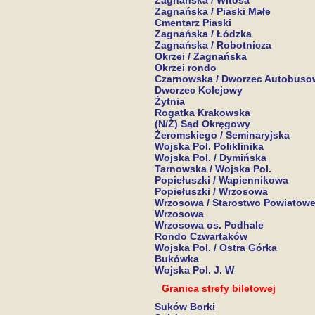
Zagnańska / Witosa
Zagnańska / Piaski Małe
Cmentarz Piaski
Zagnańska / Łódzka
Zagnańska / Robotnicza
Okrzei / Zagnańska
Okrzei rondo
Czarnowska / Dworzec Autobuso
Dworzec Kolejowy
Żytnia
Rogatka Krakowska
(N/Ż) Sąd Okręgowy
Żeromskiego / Seminaryjska
Wojska Pol. Poliklinika
Wojska Pol. / Dymińska
Tarnowska / Wojska Pol.
Popiełuszki / Wapiennikowa
Popiełuszki / Wrzosowa
Wrzosowa / Starostwo Powiatow
Wrzosowa
Wrzosowa os. Podhale
Rondo Czwartaków
Wojska Pol. / Ostra Górka
Bukówka
Wojska Pol. J. W
Granica strefy biletowej
Suków Borki