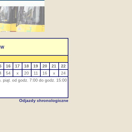
 W
5
16
17
18
19
20
21
22
4
54
x
20
11
16
x
24
. piąt. od godz. 7:00 do godz. 15:00
Odjazdy chronologiczne