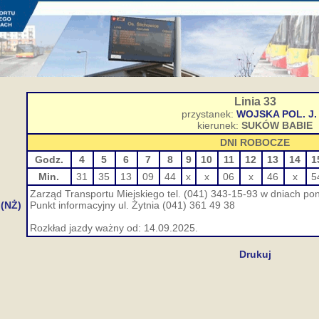
Linia 33
przystanek:
WOJSKA POL. J.
kierunek:
SUKÓW BABIE
DNI ROBOCZE
Godz.
4
5
6
7
8
9
10
11
12
13
14
1
Min.
31
35
13
09
44
x
x
06
x
46
x
5
Zarząd Transportu Miejskiego tel. (041) 343-15-93 w dniach pon
 (NŻ)
Punkt informacyjny ul. Żytnia (041) 361 49 38
Rozkład jazdy ważny od: 14.09.2025.
Drukuj