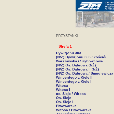
PRZYSTANKI:
Strefa 1
Dywizjonu 303
(N/Ż) Dywizjonu 303 / kościół
Warszawska / Szybowcowa
(N/Ż) Os. Dąbrowa (NŻ)
(N/Ż) Os. Dąbrowa II (NŻ)
(N/Ż) Os. Dąbrowa / Smuglewicza
Wincentego z Kielc II
Wincentego z Kielc I
Witosa
Witosa I
os. Sieje / Witosa
Os. Sieje
Os. Sieje I
Piwowarska
Witosa / Piwowarska