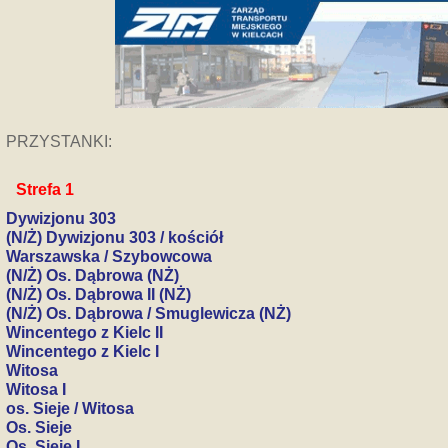
PRZYSTANKI:
Strefa 1
Dywizjonu 303
(N/Ż) Dywizjonu 303 / kościół
Warszawska / Szybowcowa
(N/Ż) Os. Dąbrowa (NŻ)
(N/Ż) Os. Dąbrowa II (NŻ)
(N/Ż) Os. Dąbrowa / Smuglewicza (NŻ)
Wincentego z Kielc II
Wincentego z Kielc I
Witosa
Witosa I
os. Sieje / Witosa
Os. Sieje
Os. Sieje I