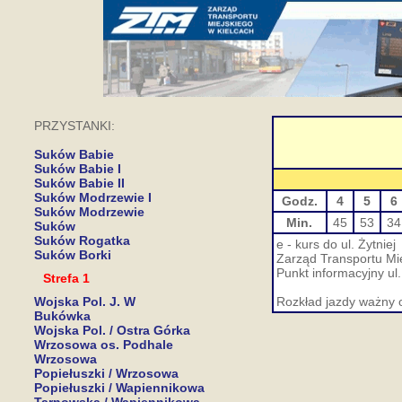
PRZYSTANKI:
Suków Babie
Suków Babie I
Suków Babie II
Suków Modrzewie I
Godz.
4
5
6
Suków Modrzewie
Min.
45
53
34
Suków
Suków Rogatka
e - kurs do ul. Żytniej
Suków Borki
Zarząd Transportu Mie
Punkt informacyjny ul
Strefa 1
Wojska Pol. J. W
Rozkład jazdy ważny 
Bukówka
Wojska Pol. / Ostra Górka
Wrzosowa os. Podhale
Wrzosowa
Popiełuszki / Wrzosowa
Popiełuszki / Wapiennikowa