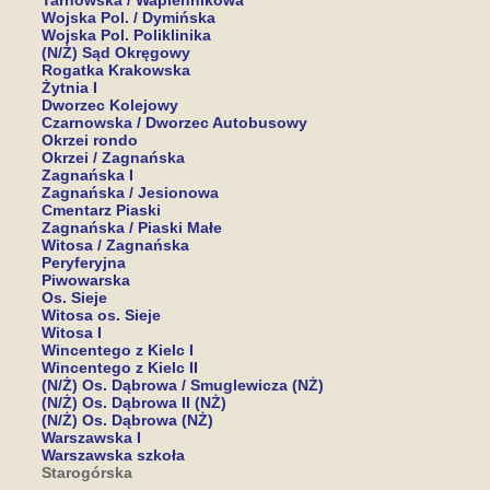
Tarnowska / Wapiennikowa
Wojska Pol. / Dymińska
Wojska Pol. Poliklinika
(N/Ż) Sąd Okręgowy
Rogatka Krakowska
Żytnia I
Dworzec Kolejowy
Czarnowska / Dworzec Autobusowy
Okrzei rondo
Okrzei / Zagnańska
Zagnańska I
Zagnańska / Jesionowa
Cmentarz Piaski
Zagnańska / Piaski Małe
Witosa / Zagnańska
Peryferyjna
Piwowarska
Os. Sieje
Witosa os. Sieje
Witosa I
Wincentego z Kielc I
Wincentego z Kielc II
(N/Ż) Os. Dąbrowa / Smuglewicza (NŻ)
(N/Ż) Os. Dąbrowa II (NŻ)
(N/Ż) Os. Dąbrowa (NŻ)
Warszawska I
Warszawska szkoła
Starogórska