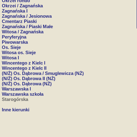
Okrzei rondo
Okrzei / Zagnańska
Zagnańska I
Zagnańska / Jesionowa
Cmentarz Piaski
Zagnańska / Piaski Małe
Witosa / Zagnańska
Peryferyjna
Piwowarska
Os. Sieje
Witosa os. Sieje
Witosa I
Wincentego z Kielc I
Wincentego z Kielc II
(N/Ż) Os. Dąbrowa / Smuglewicza (NŻ)
(N/Ż) Os. Dąbrowa II (NŻ)
(N/Ż) Os. Dąbrowa (NŻ)
Warszawska I
Warszawska szkoła
Starogórska
Inne kierunki