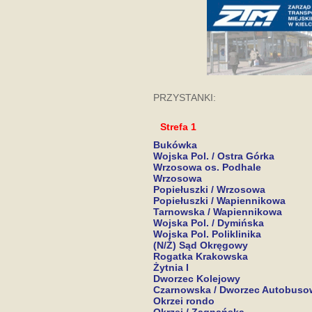
PRZYSTANKI:
Strefa 1
Bukówka
Wojska Pol. / Ostra Górka
Wrzosowa os. Podhale
Wrzosowa
Popiełuszki / Wrzosowa
Popiełuszki / Wapiennikowa
Tarnowska / Wapiennikowa
Wojska Pol. / Dymińska
Wojska Pol. Poliklinika
(N/Ż) Sąd Okręgowy
Rogatka Krakowska
Żytnia I
Dworzec Kolejowy
Czarnowska / Dworzec Autobuso
Okrzei rondo