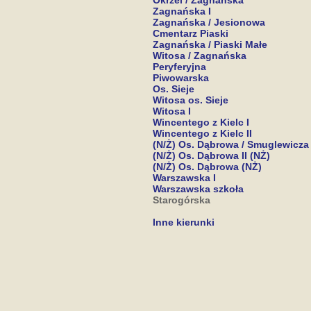
Okrzei / Zagnańska
Zagnańska I
Zagnańska / Jesionowa
Cmentarz Piaski
Zagnańska / Piaski Małe
Witosa / Zagnańska
Peryferyjna
Piwowarska
Os. Sieje
Witosa os. Sieje
Witosa I
Wincentego z Kielc I
Wincentego z Kielc II
(N/Ż) Os. Dąbrowa / Smuglewicza
(N/Ż) Os. Dąbrowa II (NŻ)
(N/Ż) Os. Dąbrowa (NŻ)
Warszawska I
Warszawska szkoła
Starogórska
Inne kierunki