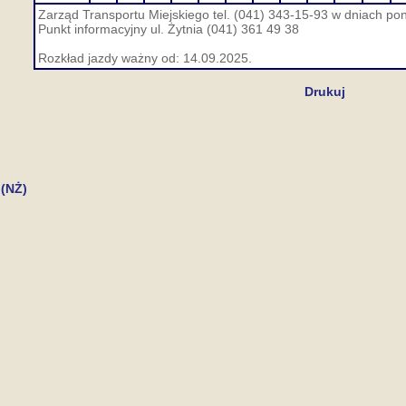
Zarząd Transportu Miejskiego tel. (041) 343-15-93 w dniach pon
Punkt informacyjny ul. Żytnia (041) 361 49 38
Rozkład jazdy ważny od: 14.09.2025.
Drukuj
 (NŻ)