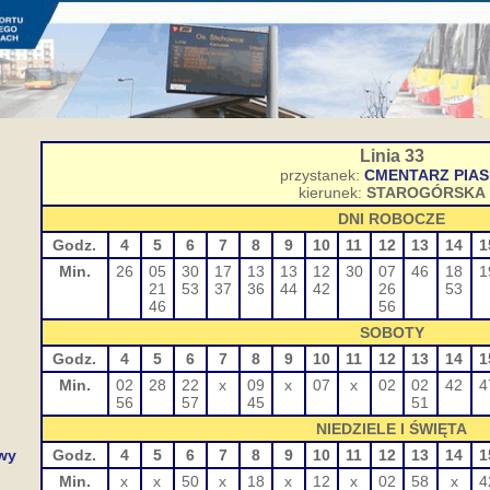
Linia 33
przystanek:
CMENTARZ PIAS
kierunek:
STAROGÓRSKA
DNI ROBOCZE
Godz.
4
5
6
7
8
9
10
11
12
13
14
1
Min.
26
05
30
17
13
13
12
30
07
46
18
1
21
53
37
36
44
42
26
53
46
56
SOBOTY
Godz.
4
5
6
7
8
9
10
11
12
13
14
1
Min.
02
28
22
x
09
x
07
x
02
02
42
4
56
57
45
51
NIEDZIELE I ŚWIĘTA
wy
Godz.
4
5
6
7
8
9
10
11
12
13
14
1
Min.
x
x
50
x
18
x
12
x
02
58
x
4