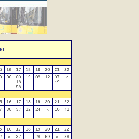
KI
5
16
17
18
19
20
21
22
9
06
00
19
08
12
07
x
18
49
58
5
16
17
18
19
20
21
22
7
38
37
22
24
x
10
42
5
16
17
18
19
20
21
22
2
x
37
x
28
59
x
38