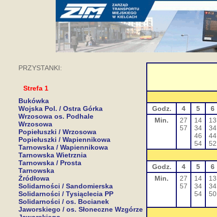
PRZYSTANKI:
Strefa 1
Bukówka
Wojska Pol. / Ostra Górka
Godz.
4
5
6
Wrzosowa os. Podhale
Min.
27
14
13
Wrzosowa
57
34
34
Popiełuszki / Wrzosowa
46
44
Popiełuszki / Wapiennikowa
54
52
Tarnowska / Wapiennikowa
Tarnowska Wietrznia
Tarnowska / Prosta
Godz.
4
5
6
Tarnowska
Źródłowa
Min.
27
14
13
Solidarności / Sandomierska
57
34
34
Solidarności / Tysiąclecia PP
54
50
Solidarności / os. Bocianek
Jaworskiego / os. Słoneczne Wzgórze