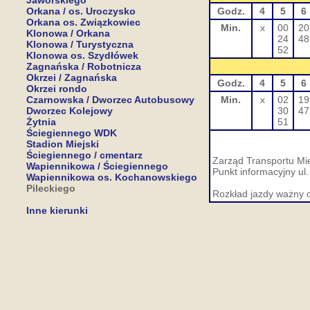
Jaworskiego
Orkana / os. Uroczysko
Godz.
4
5
6
Orkana os. Związkowiec
Min.
x
00
20
Klonowa / Orkana
24
48
Klonowa / Turystyczna
52
Klonowa os. Szydłówek
Zagnańska / Robotnicza
Okrzei / Zagnańska
Godz.
4
5
6
Okrzei rondo
Czarnowska / Dworzec Autobusowy
Min.
x
02
19
Dworzec Kolejowy
30
47
Żytnia
51
Ściegiennego WDK
Stadion Miejski
Ściegiennego / cmentarz
Zarząd Transportu Mie
Wapiennikowa / Ściegiennego
Punkt informacyjny ul.
Wapiennikowa os. Kochanowskiego
Pileckiego
Rozkład jazdy ważny 
Inne kierunki