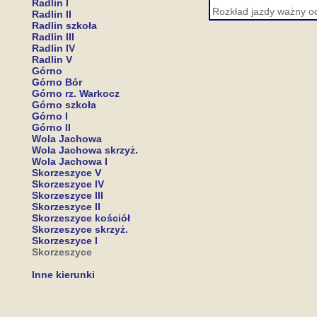
Radlin I
Rozkład jazdy ważny o
Radlin II
Radlin szkoła
Radlin III
Radlin IV
Radlin V
Górno
Górno Bór
Górno rz. Warkocz
Górno szkoła
Górno I
Górno II
Wola Jachowa
Wola Jachowa skrzyż.
Wola Jachowa I
Skorzeszyce V
Skorzeszyce IV
Skorzeszyce III
Skorzeszyce II
Skorzeszyce kościół
Skorzeszyce skrzyż.
Skorzeszyce I
Skorzeszyce
Inne kierunki