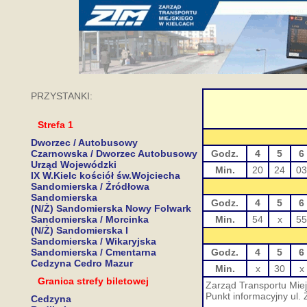
PRZYSTANKI:
Strefa 1
Dworzec / Autobusowy
Czarnowska / Dworzec Autobusowy
Godz.
4
5
6
Urząd Wojewódzki
Min.
20
24
03
IX W.Kielc kościół św.Wojciecha
Sandomierska / Źródłowa
Sandomierska
Godz.
4
5
6
(N/Ż) Sandomierska Nowy Folwark
Sandomierska / Morcinka
Min.
54
x
55
(N/Ż) Sandomierska I
Sandomierska / Wikaryjska
Sandomierska / Cmentarna
Godz.
4
5
6
Cedzyna Cedro Mazur
Min.
x
30
x
Granica strefy biletowej
Zarząd Transportu Miej
Punkt informacyjny ul. 
Cedzyna