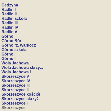
Cedzyna
Radlin I
Radlin II
Radlin szkoła
Radlin III
Radlin IV
Radlin V
Górno
Górno Bór
Górno rz. Warkocz
Górno szkoła
Górno I
Górno II
Wola Jachowa
Wola Jachowa skrzyż.
Wola Jachowa I
Skorzeszyce V
Skorzeszyce IV
Skorzeszyce III
Skorzeszyce II
Skorzeszyce kościół
Skorzeszyce skrzyż.
Skorzeszyce I
Skorzeszyce