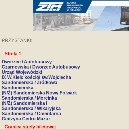
PRZYSTANKI:
Strefa 1
Dworzec / Autobusowy
Czarnowska / Dworzec Autobusowy
Urząd Wojewódzki
IX W.Kielc kościół św.Wojciecha
Sandomierska / Źródłowa
Sandomierska
(N/Ż) Sandomierska Nowy Folwark
Sandomierska / Morcinka
(N/Ż) Sandomierska I
Sandomierska / Wikaryjska
Sandomierska / Cmentarna
Cedzyna Cedro Mazur
Granica strefy biletowej