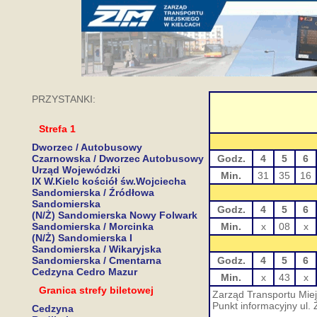
PRZYSTANKI:
Strefa 1
Dworzec / Autobusowy
Czarnowska / Dworzec Autobusowy
Godz.
4
5
6
Urząd Wojewódzki
Min.
31
35
16
IX W.Kielc kościół św.Wojciecha
Sandomierska / Źródłowa
Sandomierska
Godz.
4
5
6
(N/Ż) Sandomierska Nowy Folwark
Sandomierska / Morcinka
Min.
x
08
x
(N/Ż) Sandomierska I
Sandomierska / Wikaryjska
Sandomierska / Cmentarna
Godz.
4
5
6
Cedzyna Cedro Mazur
Min.
x
43
x
Granica strefy biletowej
Zarząd Transportu Miej
Punkt informacyjny ul. 
Cedzyna