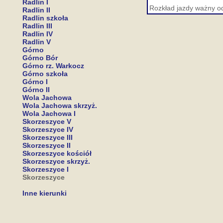
Radlin I
Rozkład jazdy ważny o
Radlin II
Radlin szkoła
Radlin III
Radlin IV
Radlin V
Górno
Górno Bór
Górno rz. Warkocz
Górno szkoła
Górno I
Górno II
Wola Jachowa
Wola Jachowa skrzyż.
Wola Jachowa I
Skorzeszyce V
Skorzeszyce IV
Skorzeszyce III
Skorzeszyce II
Skorzeszyce kościół
Skorzeszyce skrzyż.
Skorzeszyce I
Skorzeszyce
Inne kierunki