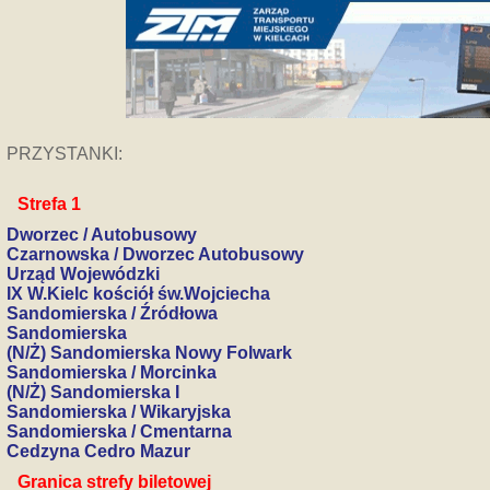
PRZYSTANKI:
Strefa 1
Dworzec / Autobusowy
Czarnowska / Dworzec Autobusowy
Urząd Wojewódzki
IX W.Kielc kościół św.Wojciecha
Sandomierska / Źródłowa
Sandomierska
(N/Ż) Sandomierska Nowy Folwark
Sandomierska / Morcinka
(N/Ż) Sandomierska I
Sandomierska / Wikaryjska
Sandomierska / Cmentarna
Cedzyna Cedro Mazur
Granica strefy biletowej