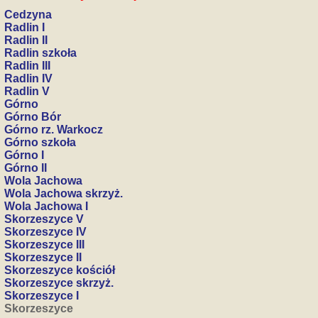
Cedzyna
Radlin I
Radlin II
Radlin szkoła
Radlin III
Radlin IV
Radlin V
Górno
Górno Bór
Górno rz. Warkocz
Górno szkoła
Górno I
Górno II
Wola Jachowa
Wola Jachowa skrzyż.
Wola Jachowa I
Skorzeszyce V
Skorzeszyce IV
Skorzeszyce III
Skorzeszyce II
Skorzeszyce kościół
Skorzeszyce skrzyż.
Skorzeszyce I
Skorzeszyce