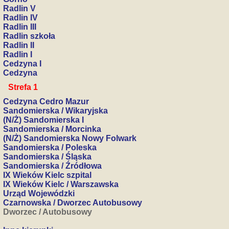
Radlin V
Radlin IV
Radlin III
Radlin szkoła
Radlin II
Radlin I
Cedzyna I
Cedzyna
Strefa 1
Cedzyna Cedro Mazur
Sandomierska / Wikaryjska
(N/Ż) Sandomierska I
Sandomierska / Morcinka
(N/Ż) Sandomierska Nowy Folwark
Sandomierska / Poleska
Sandomierska / Śląska
Sandomierska / Źródłowa
IX Wieków Kielc szpital
IX Wieków Kielc / Warszawska
Urząd Wojewódzki
Czarnowska / Dworzec Autobusowy
Dworzec / Autobusowy