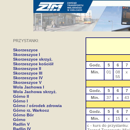
PRZYSTANKI:
Skorzeszyce
Skorzeszyce I
Skorzeszyce skrzyż.
Skorzeszyce kościół
Godz.
5
6
7
Skorzeszyce II
Min.
01
08
x
Skorzeszyce III
55
Skorzeszyce IV
Skorzeszyce V
Wola Jachowa I
Godz.
5
6
7
Wola Jachowa skrzyż.
Górno II
Min.
37
x
43
Górno I
Górno / ośrodek zdrowia
Górno rz. Warkocz
Godz.
5
6
7
Górno Bór
Min.
x
15
x
Górno
Radlin V
c - kurs do przystanku
Radlin IV