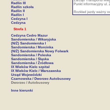
Zarząd Transportu Miej
Radlin III
Punkt informacyjny ul. 
Radlin szkoła
Radlin II
Rozkład jazdy ważny o
Radlin I
Cedzyna I
Cedzyna
Strefa 1
Cedzyna Cedro Mazur
Sandomierska / Wikaryjska
(N/Ż) Sandomierska I
Sandomierska / Morcinka
(N/Ż) Sandomierska Nowy Folwark
Sandomierska / Poleska
Sandomierska / Śląska
Sandomierska / Źródłowa
IX Wieków Kielc szpital
IX Wieków Kielc / Warszawska
Urząd Wojewódzki
Czarnowska / Dworzec Autobusowy
Dworzec / Autobusowy
Inne kierunki