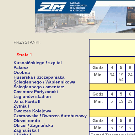
PRZYSTANKI:
Strefa 1
Kusocińskiego / szpital
Pakosz
Godz.
4
5
6
Osobna
Min.
34
19
24
Husarska / Szczepaniaka
54
Ściegiennego / Wapiennikowa
Ściegiennego / cmentarz
Cmentarz Partyzancki
Godz.
4
5
6
Legionów stadion
Jana Pawła II
Min.
x
19
29
Żytnia I
Dworzec Kolejowy
Czarnowska / Dworzec Autobusowy
Okrzei rondo
Godz.
4
5
6
Okrzei / Zagnańska
Min.
x
19
x
Zagnańska I