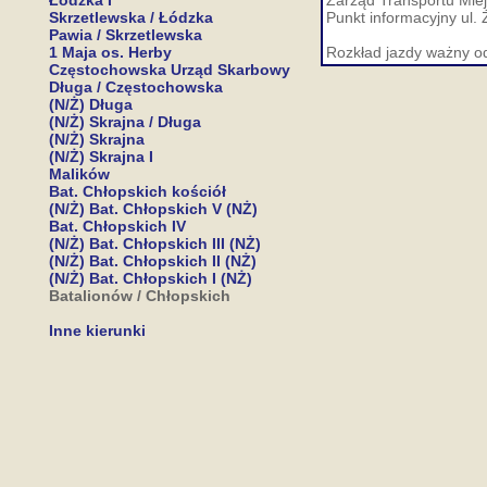
Łódzka I
Zarząd Transportu Miej
Skrzetlewska / Łódzka
Punkt informacyjny ul. 
Pawia / Skrzetlewska
1 Maja os. Herby
Rozkład jazdy ważny o
Częstochowska Urząd Skarbowy
Długa / Częstochowska
(N/Ż) Długa
(N/Ż) Skrajna / Długa
(N/Ż) Skrajna
(N/Ż) Skrajna I
Malików
Bat. Chłopskich kościół
(N/Ż) Bat. Chłopskich V (NŻ)
Bat. Chłopskich IV
(N/Ż) Bat. Chłopskich III (NŻ)
(N/Ż) Bat. Chłopskich II (NŻ)
(N/Ż) Bat. Chłopskich I (NŻ)
Batalionów / Chłopskich
Inne kierunki