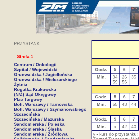
PRZYSTANKI:
Strefa 1
Centrum / Onkologii
Szpital / Wojewódzki
Godz.
5
6
7
Grunwaldzka / Jagiellońska
Min.
34
26
35
Grunwaldzka / Mielczarskiego
59
56
Żytnia
Rogatka Krakowska
(N/Ż) Sąd Okręgowy
Godz.
5
6
7
Plac Targowy
Boh. Warszawy / Tarnowska
Min.
55
43
44
Boh. Warszawy / Szymanowskiego
Szczecińska
Szczecińska / Mazurska
Godz.
5
6
7
Sandomierska / Poleska
Min.
x
42
40
Sandomierska / Śląska
Sandomierska / Źródłowa
y - kurs do przystank