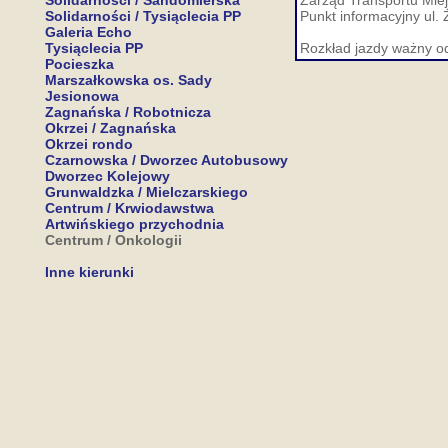
Solidarności / Sandomierska
Zarząd Transportu Miej
Solidarności / Tysiąclecia PP
Punkt informacyjny ul. 
Galeria Echo
Tysiąclecia PP
Rozkład jazdy ważny o
Pocieszka
Marszałkowska os. Sady
Jesionowa
Zagnańska / Robotnicza
Okrzei / Zagnańska
Okrzei rondo
Czarnowska / Dworzec Autobusowy
Dworzec Kolejowy
Grunwaldzka / Mielczarskiego
Centrum / Krwiodawstwa
Artwińskiego przychodnia
Centrum / Onkologii
Inne kierunki