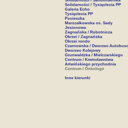
Solidarności / Sandomierska
Solidarności / Tysiąclecia PP
Galeria Echo
Tysiąclecia PP
Pocieszka
Marszałkowska os. Sady
Jesionowa
Zagnańska / Robotnicza
Okrzei / Zagnańska
Okrzei rondo
Czarnowska / Dworzec Autobus
Dworzec Kolejowy
Grunwaldzka / Mielczarskiego
Centrum / Krwiodawstwa
Artwińskiego przychodnia
Centrum / Onkologii
Inne kierunki