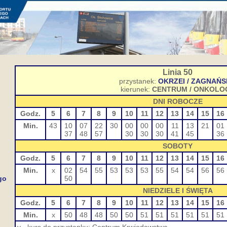
Linia 50
przystanek:
OKRZEI / ZAGNAŃ
kierunek:
CENTRUM / ONKOLOG
DNI ROBOCZE
Godz.
5
6
7
8
9
10
11
12
13
14
15
16
Min.
43
10
07
22
30
00
00
00
11
13
21
01
37
48
57
30
30
30
41
45
36
SOBOTY
Godz.
5
6
7
8
9
10
11
12
13
14
15
16
Min.
x
02
54
55
53
53
53
55
54
54
56
56
go
50
NIEDZIELE I ŚWIĘTA
Godz.
5
6
7
8
9
10
11
12
13
14
15
16
Min.
x
50
48
48
50
50
51
51
51
51
51
51