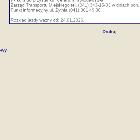
y - kurs do przystanku: Centrum Krwiodawstwa
Zarząd Transportu Miejskiego tel. (041) 343-15-93 w dniach pon. 
Punkt informacyjny ul. Żytnia (041) 361 49 38
Rozkład jazdy ważny od: 24.01.2026.
Drukuj
owy