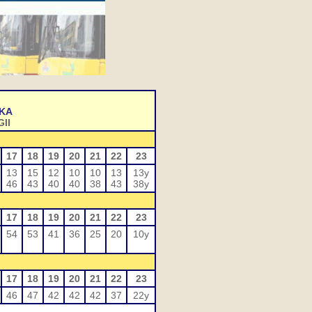
SKA
II
17
18
19
20
21
22
23
13
15
12
10
10
13
13y
46
43
40
40
38
43
38y
17
18
19
20
21
22
23
54
53
41
36
25
20
10y
17
18
19
20
21
22
23
46
47
42
42
42
37
22y