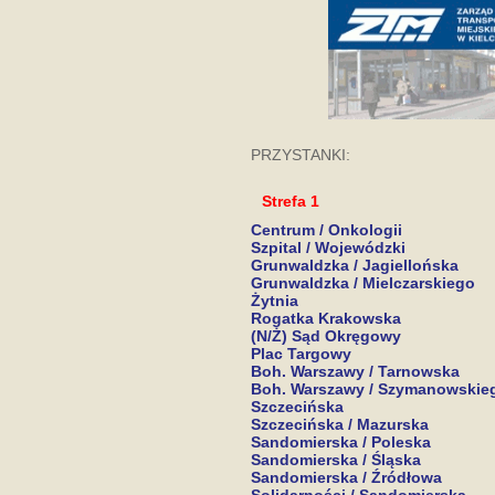
PRZYSTANKI:
Strefa 1
Centrum / Onkologii
Szpital / Wojewódzki
Grunwaldzka / Jagiellońska
Grunwaldzka / Mielczarskiego
Żytnia
Rogatka Krakowska
(N/Ż) Sąd Okręgowy
Plac Targowy
Boh. Warszawy / Tarnowska
Boh. Warszawy / Szymanowskie
Szczecińska
Szczecińska / Mazurska
Sandomierska / Poleska
Sandomierska / Śląska
Sandomierska / Źródłowa