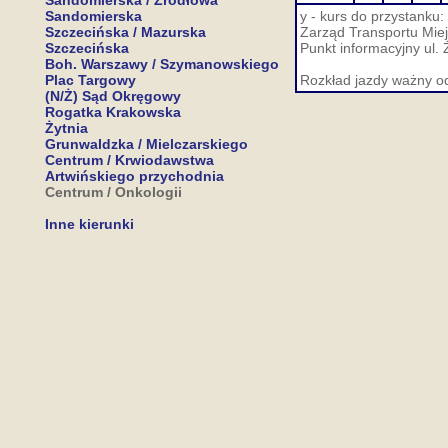
Sandomierska / Źródłowa
Sandomierska
y - kurs do przystank
Szczecińska / Mazurska
Zarząd Transportu Miej
Szczecińska
Punkt informacyjny ul. 
Boh. Warszawy / Szymanowskiego
Plac Targowy
Rozkład jazdy ważny o
(N/Ż) Sąd Okręgowy
Rogatka Krakowska
Żytnia
Grunwaldzka / Mielczarskiego
Centrum / Krwiodawstwa
Artwińskiego przychodnia
Centrum / Onkologii
Inne kierunki