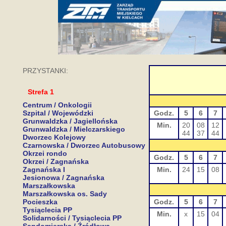
PRZYSTANKI:
Strefa 1
Centrum / Onkologii
Szpital / Wojewódzki
Godz.
5
6
7
Grunwaldzka / Jagiellońska
Min.
20
08
12
Grunwaldzka / Mielczarskiego
44
37
44
Dworzec Kolejowy
Czarnowska / Dworzec Autobusowy
Okrzei rondo
Godz.
5
6
7
Okrzei / Zagnańska
Zagnańska I
Min.
24
15
08
Jesionowa / Zagnańska
Marszałkowska
Marszałkowska os. Sady
Pocieszka
Godz.
5
6
7
Tysiąclecia PP
Min.
x
15
04
Solidarności / Tysiąclecia PP