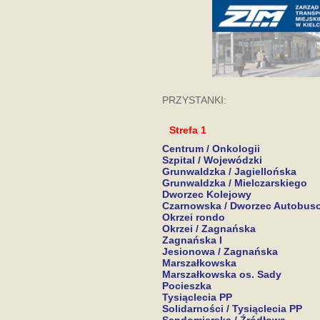
PRZYSTANKI:
Strefa 1
Centrum / Onkologii
Szpital / Wojewódzki
Grunwaldzka / Jagiellońska
Grunwaldzka / Mielczarskiego
Dworzec Kolejowy
Czarnowska / Dworzec Autobus
Okrzei rondo
Okrzei / Zagnańska
Zagnańska I
Jesionowa / Zagnańska
Marszałkowska
Marszałkowska os. Sady
Pocieszka
Tysiąclecia PP
Solidarności / Tysiąclecia PP