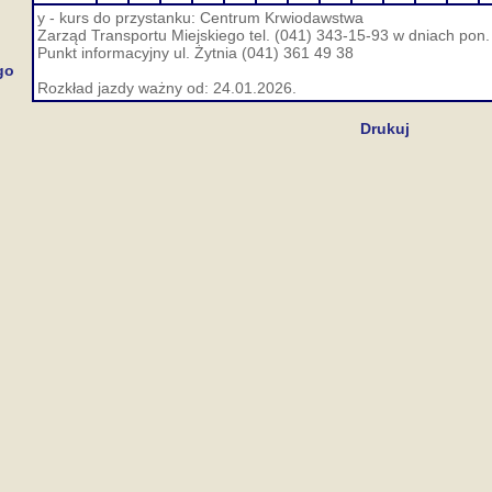
y - kurs do przystanku: Centrum Krwiodawstwa
Zarząd Transportu Miejskiego tel. (041) 343-15-93 w dniach pon. 
Punkt informacyjny ul. Żytnia (041) 361 49 38
go
Rozkład jazdy ważny od: 24.01.2026.
Drukuj