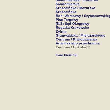
Sandomierska / Źródłowa
Sandomierska
Szczecińska / Mazurska
Szczecińska
Boh. Warszawy / Szymanowskie
Plac Targowy
(N/Ż) Sąd Okręgowy
Rogatka Krakowska
Żytnia
Grunwaldzka / Mielczarskiego
Centrum / Krwiodawstwa
Artwińskiego przychodnia
Centrum / Onkologii
Inne kierunki