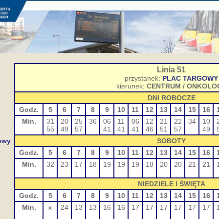
Linia 51
przystanek:
PLAC TARGOWY
kierunek:
CENTRUM / ONKOLOG
DNI ROBOCZE
Godz.
5
6
7
8
9
10
11
12
13
14
15
16
Min.
31
20
25
36
06
11
06
12
21
22
34
10
55
49
57
41
41
41
46
51
57
49
owy
SOBOTY
Godz.
5
6
7
8
9
10
11
12
13
14
15
16
Min.
32
23
17
18
19
19
19
18
20
20
21
21
NIEDZIELE I ŚWIĘTA
Godz.
5
6
7
8
9
10
11
12
13
14
15
16
Min.
x
24
13
13
16
16
17
17
17
17
17
17