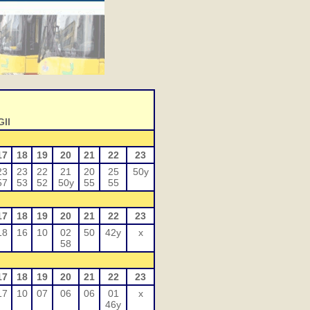
II
17
18
19
20
21
22
23
23
23
22
21
20
25
50y
57
53
52
50y
55
55
17
18
19
20
21
22
23
18
16
10
02
50
42y
x
58
17
18
19
20
21
22
23
17
10
07
06
06
01
x
46y