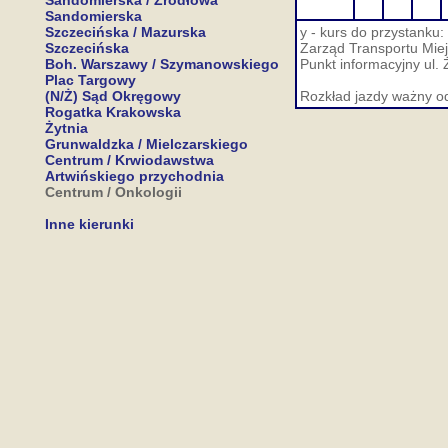
Sandomierska / Źródłowa
Sandomierska
Szczecińska / Mazurska
y - kurs do przystank
Szczecińska
Zarząd Transportu Miej
Boh. Warszawy / Szymanowskiego
Punkt informacyjny ul. 
Plac Targowy
(N/Ż) Sąd Okręgowy
Rozkład jazdy ważny o
Rogatka Krakowska
Żytnia
Grunwaldzka / Mielczarskiego
Centrum / Krwiodawstwa
Artwińskiego przychodnia
Centrum / Onkologii
Inne kierunki