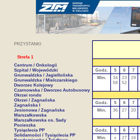
PRZYSTANKI:
Strefa 1
Centrum / Onkologii
Szpital / Wojewódzki
Godz.
5
6
7
Grunwaldzka / Jagiellońska
Min.
34
23
29
Grunwaldzka / Mielczarskiego
58
52
Dworzec Kolejowy
Czarnowska / Dworzec Autobusowy
Okrzei rondo
Okrzei / Zagnańska
Godz.
5
6
7
Zagnańska I
Jesionowa / Zagnańska
Min.
36
27
20
Marszałkowska
Marszałkowska os. Sady
Pocieszka
Tysiąclecia PP
Godz.
5
6
7
Solidarności / Tysiąclecia PP
Min.
x
27
16