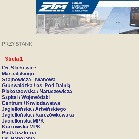
PRZYSTANKI:
Strefa 1
Os. Ślichowice
Massalskiego
Szajnowicza - Iwanowa
Grunwaldzka / os. Pod Dalnią
Piekoszowska / Naruszewicza
Szpital / Wojewódzki
Centrum / Krwiodawstwa
Jagiellońska / Artwińskiego
Jagiellońska / Karczówkowska
Jagiellońska MPK
Krakowska MPK
Podklasztorna
Os. Panorama