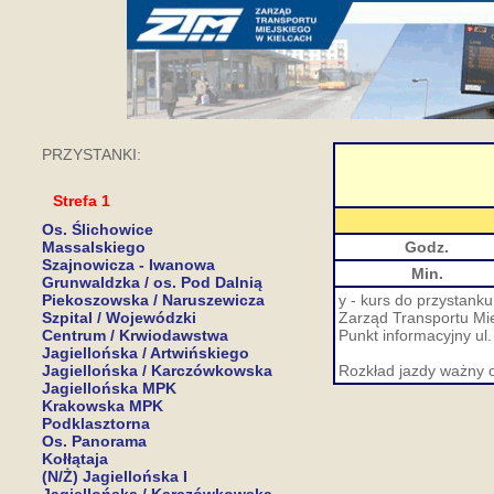
PRZYSTANKI:
Strefa 1
Os. Ślichowice
Massalskiego
Godz.
Szajnowicza - Iwanowa
Min.
Grunwaldzka / os. Pod Dalnią
Piekoszowska / Naruszewicza
y - kurs do przystank
Szpital / Wojewódzki
Zarząd Transportu Mie
Centrum / Krwiodawstwa
Punkt informacyjny ul.
Jagiellońska / Artwińskiego
Jagiellońska / Karczówkowska
Rozkład jazdy ważny 
Jagiellońska MPK
Krakowska MPK
Podklasztorna
Os. Panorama
Kołłątaja
(N/Ż) Jagiellońska I