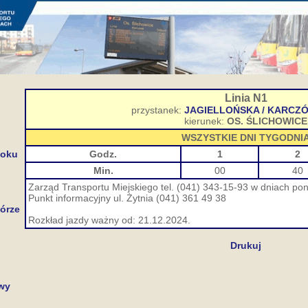
Linia N1
przystanek:
JAGIELLOŃSKA / KARC
kierunek:
OS. ŚLICHOWICE
WSZYSTKIE DNI TYGODNI
toku
Godz.
1
2
Min.
00
40
Zarząd Transportu Miejskiego tel. (041) 343-15-93 w dniach pon.
Punkt informacyjny ul. Żytnia (041) 361 49 38
órze
Rozkład jazdy ważny od: 21.12.2024.
Drukuj
wy