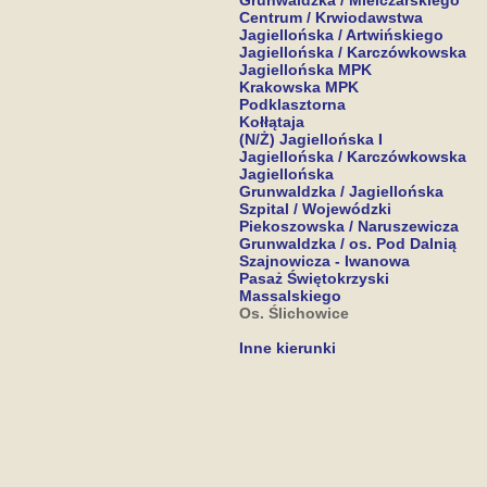
Grunwaldzka / Mielczarskiego
Centrum / Krwiodawstwa
Jagiellońska / Artwińskiego
Jagiellońska / Karczówkowska
Jagiellońska MPK
Krakowska MPK
Podklasztorna
Kołłątaja
(N/Ż) Jagiellońska I
Jagiellońska / Karczówkowska
Jagiellońska
Grunwaldzka / Jagiellońska
Szpital / Wojewódzki
Piekoszowska / Naruszewicza
Grunwaldzka / os. Pod Dalnią
Szajnowicza - Iwanowa
Pasaż Świętokrzyski
Massalskiego
Os. Ślichowice
Inne kierunki