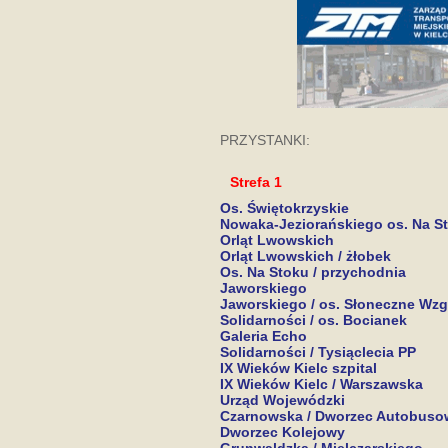
PRZYSTANKI:
Strefa 1
Os. Świętokrzyskie
Nowaka-Jeziorańskiego os. Na S
Orląt Lwowskich
Orląt Lwowskich / żłobek
Os. Na Stoku / przychodnia
Jaworskiego
Jaworskiego / os. Słoneczne Wzg
Solidarności / os. Bocianek
Galeria Echo
Solidarności / Tysiąclecia PP
IX Wieków Kielc szpital
IX Wieków Kielc / Warszawska
Urząd Wojewódzki
Czarnowska / Dworzec Autobuso
Dworzec Kolejowy