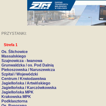
PRZYSTANKI:
Strefa 1
Os. Ślichowice
Massalskiego
Szajnowicza - Iwanowa
Grunwaldzka / os. Pod Dalnią
Piekoszowska / Naruszewicza
Szpital / Wojewódzki
Centrum / Krwiodawstwa
Jagiellońska / Artwińskiego
Jagiellońska / Karczówkowska
Jagiellońska MPK
Krakowska MPK
Podklasztorna
Os. Panorama