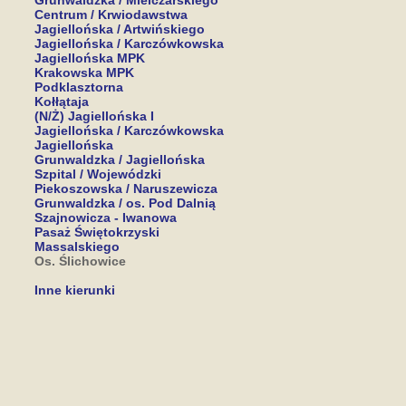
Grunwaldzka / Mielczarskiego
Centrum / Krwiodawstwa
Jagiellońska / Artwińskiego
Jagiellońska / Karczówkowska
Jagiellońska MPK
Krakowska MPK
Podklasztorna
Kołłątaja
(N/Ż) Jagiellońska I
Jagiellońska / Karczówkowska
Jagiellońska
Grunwaldzka / Jagiellońska
Szpital / Wojewódzki
Piekoszowska / Naruszewicza
Grunwaldzka / os. Pod Dalnią
Szajnowicza - Iwanowa
Pasaż Świętokrzyski
Massalskiego
Os. Ślichowice
Inne kierunki