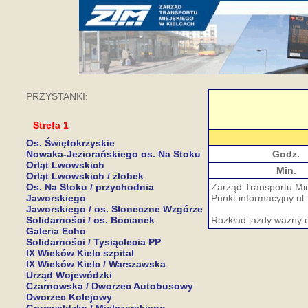
PRZYSTANKI:
Strefa 1
Os. Świętokrzyskie
Nowaka-Jeziorańskiego os. Na Stoku
Godz.
Orląt Lwowskich
Min.
Orląt Lwowskich / żłobek
Os. Na Stoku / przychodnia
Zarząd Transportu Mie
Jaworskiego
Punkt informacyjny ul.
Jaworskiego / os. Słoneczne Wzgórze
Solidarności / os. Bocianek
Rozkład jazdy ważny 
Galeria Echo
Solidarności / Tysiąclecia PP
IX Wieków Kielc szpital
IX Wieków Kielc / Warszawska
Urząd Wojewódzki
Czarnowska / Dworzec Autobusowy
Dworzec Kolejowy