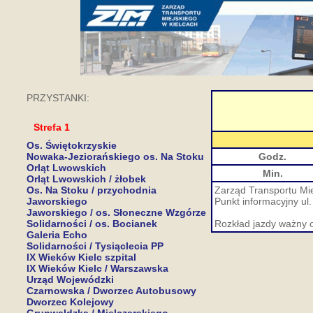
PRZYSTANKI:
Strefa 1
Os. Świętokrzyskie
Nowaka-Jeziorańskiego os. Na Stoku
Godz.
Orląt Lwowskich
Min.
Orląt Lwowskich / żłobek
Os. Na Stoku / przychodnia
Zarząd Transportu Mie
Jaworskiego
Punkt informacyjny ul.
Jaworskiego / os. Słoneczne Wzgórze
Solidarności / os. Bocianek
Rozkład jazdy ważny 
Galeria Echo
Solidarności / Tysiąclecia PP
IX Wieków Kielc szpital
IX Wieków Kielc / Warszawska
Urząd Wojewódzki
Czarnowska / Dworzec Autobusowy
Dworzec Kolejowy