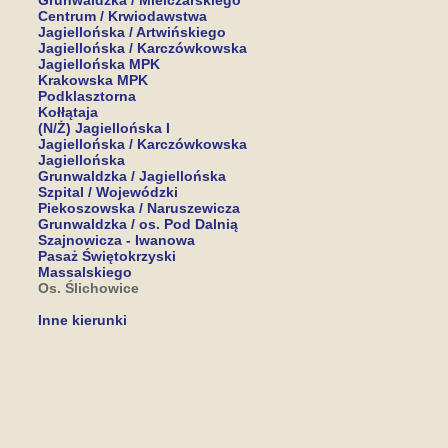
Grunwaldzka / Mielczarskiego
Centrum / Krwiodawstwa
Jagiellońska / Artwińskiego
Jagiellońska / Karczówkowska
Jagiellońska MPK
Krakowska MPK
Podklasztorna
Kołłątaja
(N/Ż) Jagiellońska I
Jagiellońska / Karczówkowska
Jagiellońska
Grunwaldzka / Jagiellońska
Szpital / Wojewódzki
Piekoszowska / Naruszewicza
Grunwaldzka / os. Pod Dalnią
Szajnowicza - Iwanowa
Pasaż Świętokrzyski
Massalskiego
Os. Ślichowice
Inne kierunki