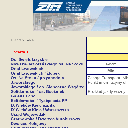
PRZYSTANKI:
Strefa 1
Os. Świętokrzyskie
Nowaka-Jeziorańskiego os. Na Stoku
Godz.
Orląt Lwowskich
Min.
Orląt Lwowskich / żłobek
Os. Na Stoku / przychodnia
Zarząd Transportu Mie
Jaworskiego
Punkt informacyjny ul.
Jaworskiego / os. Słoneczne Wzgórze
Solidarności / os. Bocianek
Rozkład jazdy ważny 
Galeria Echo
Solidarności / Tysiąclecia PP
IX Wieków Kielc szpital
IX Wieków Kielc / Warszawska
Urząd Wojewódzki
Czarnowska / Dworzec Autobusowy
Dworzec Kolejowy