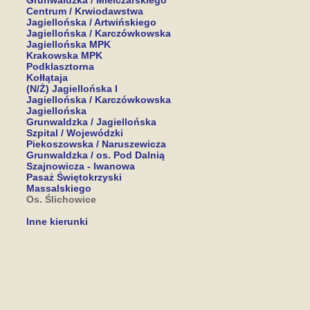
Grunwaldzka / Mielczarskiego
Centrum / Krwiodawstwa
Jagiellońska / Artwińskiego
Jagiellońska / Karczówkowska
Jagiellońska MPK
Krakowska MPK
Podklasztorna
Kołłątaja
(N/Ż) Jagiellońska I
Jagiellońska / Karczówkowska
Jagiellońska
Grunwaldzka / Jagiellońska
Szpital / Wojewódzki
Piekoszowska / Naruszewicza
Grunwaldzka / os. Pod Dalnią
Szajnowicza - Iwanowa
Pasaż Świętokrzyski
Massalskiego
Os. Ślichowice
Inne kierunki