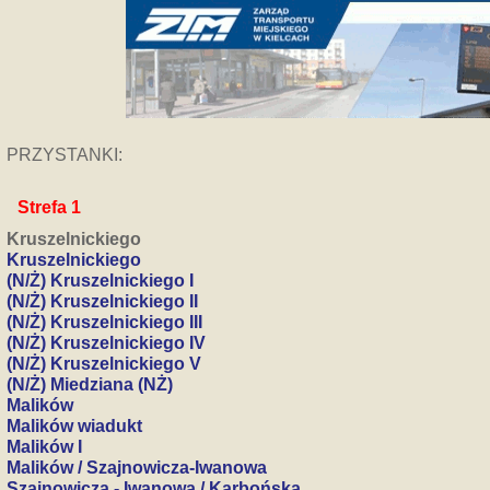
PRZYSTANKI:
Strefa 1
Kruszelnickiego
Kruszelnickiego
(N/Ż) Kruszelnickiego I
(N/Ż) Kruszelnickiego II
(N/Ż) Kruszelnickiego III
(N/Ż) Kruszelnickiego IV
(N/Ż) Kruszelnickiego V
(N/Ż) Miedziana (NŻ)
Malików
Malików wiadukt
Malików I
Malików / Szajnowicza-Iwanowa
Szajnowicza - Iwanowa / Karbońska