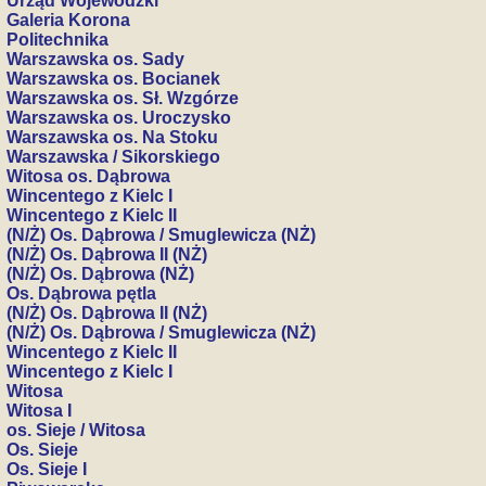
Urząd Wojewódzki
Galeria Korona
Politechnika
Warszawska os. Sady
Warszawska os. Bocianek
Warszawska os. Sł. Wzgórze
Warszawska os. Uroczysko
Warszawska os. Na Stoku
Warszawska / Sikorskiego
Witosa os. Dąbrowa
Wincentego z Kielc I
Wincentego z Kielc II
(N/Ż) Os. Dąbrowa / Smuglewicza (NŻ)
(N/Ż) Os. Dąbrowa II (NŻ)
(N/Ż) Os. Dąbrowa (NŻ)
Os. Dąbrowa pętla
(N/Ż) Os. Dąbrowa II (NŻ)
(N/Ż) Os. Dąbrowa / Smuglewicza (NŻ)
Wincentego z Kielc II
Wincentego z Kielc I
Witosa
Witosa I
os. Sieje / Witosa
Os. Sieje
Os. Sieje I